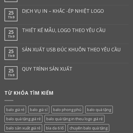
DỊCH VỤ IN – KHẮC -ÉP NHIỆT LOGO
25
Th9
THIẾT KẾ MẪU, LOGO THEO YÊU CẦU
25
Th9
SẢN XUẤT USB ĐÚC KHUÔN THEO YÊU CẦU
25
Th9
QUY TRÌNH SẢN XUẤT
25
Th9
TỪ KHÓA TÌM KIẾM
balo giá rẻ
balo giá sỉ
balo phong phú
balo quà tặng
balo quà tặng giá rẻ
balo quà tặng in theu logo giá rẻ
balo sản xuất giá rẻ
bìa da 6 lổ
chuyên balo quà tặng