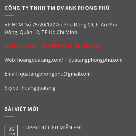
CÔNG TY TNHH TM DV XNK PHONG PHÚ
VP HCM :Số 75/20/122 An Phú Đông 09, P. An Phú
Đông, Quận 12, TP Hồ Chí Minh
Hotline +Zalo :
093 888 56 18
Mr. Hoàng
Web: h
oangquatang.com/
-
quatangphongphu.com
Email :
quatangphongphu@gmail.com
Skybe : hoangquatang
BÀI VIẾT MỚI
COPPY DỮ LIỆU MIỄN PHÍ
25
Th9