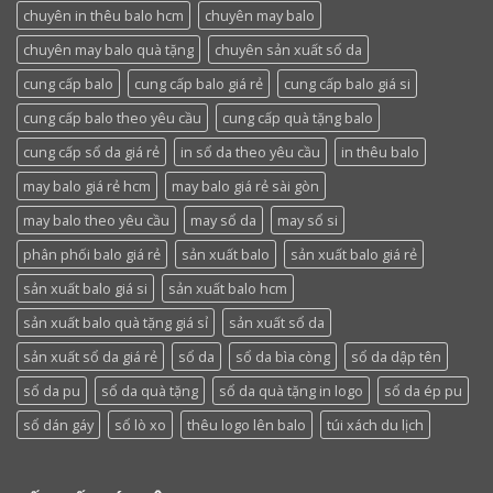
chuyên in thêu balo hcm
chuyên may balo
chuyên may balo quà tặng
chuyên sản xuất sổ da
cung cấp balo
cung cấp balo giá rẻ
cung cấp balo giá si
cung cấp balo theo yêu cầu
cung cấp quà tặng balo
cung cấp sổ da giá rẻ
in sổ da theo yêu cầu
in thêu balo
may balo giá rẻ hcm
may balo giá rẻ sài gòn
may balo theo yêu cầu
may sổ da
may sổ si
phân phối balo giá rẻ
sản xuất balo
sản xuất balo giá rẻ
sản xuất balo giá si
sản xuất balo hcm
sản xuất balo quà tặng giá sỉ
sản xuất sổ da
sản xuất sổ da giá rẻ
sổ da
sổ da bìa còng
sổ da dập tên
sổ da pu
sổ da quà tặng
sổ da quà tặng in logo
sổ da ép pu
sổ dán gáy
sổ lò xo
thêu logo lên balo
túi xách du lịch