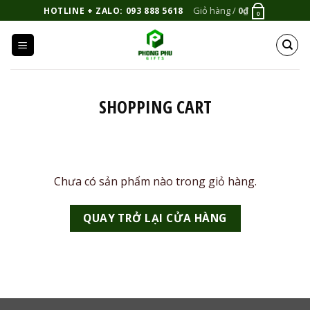
Bỏ
Giỏ hàng /
0
₫
HOTLINE + ZALO: 093 888 5618
0
qua
nội
dung
SHOPPING CART
Chưa có sản phẩm nào trong giỏ hàng.
QUAY TRỞ LẠI CỬA HÀNG