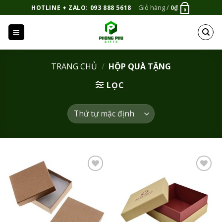
Bỏ
Giỏ hàng /
0
₫
HOTLINE + ZALO: 093 888 5618
0
qua
nội
dung
TRANG CHỦ
/
HỘP QUÀ TẶNG
LỌC
Add to
Add to
Wishlist
Wishlist