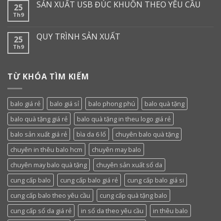
SẢN XUẤT USB ĐÚC KHUÔN THEO YÊU CẦU
25
Th9
QUY TRÌNH SẢN XUẤT
25
Th9
TỪ KHÓA TÌM KIẾM
balo giá rẻ
balo giá sỉ
balo phong phú
balo quà tặng
balo quà tặng giá rẻ
balo quà tặng in theu logo giá rẻ
balo sản xuất giá rẻ
bìa da 6 lổ
chuyên balo quà tặng
chuyên in thêu balo hcm
chuyên may balo
chuyên may balo quà tặng
chuyên sản xuất sổ da
cung cấp balo
cung cấp balo giá rẻ
cung cấp balo giá si
cung cấp balo theo yêu cầu
cung cấp quà tặng balo
cung cấp sổ da giá rẻ
in sổ da theo yêu cầu
in thêu balo