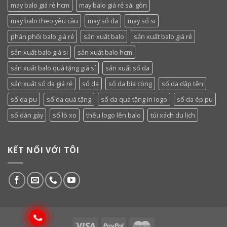
may balo giá rẻ hcm
may balo giá rẻ sài gòn
may balo theo yêu cầu
may sổ da
may sổ si
phân phối balo giá rẻ
sản xuất balo
sản xuất balo giá rẻ
sản xuất balo giá si
sản xuất balo hcm
sản xuất balo quà tặng giá sỉ
sản xuất sổ da
sản xuất sổ da giá rẻ
sổ da
sổ da bìa còng
sổ da dập tên
sổ da pu
sổ da quà tặng
sổ da quà tặng in logo
sổ da ép pu
sổ dán gáy
sổ lò xo
thêu logo lên balo
túi xách du lịch
KẾT NỐI VỚI TÔI