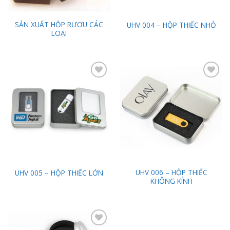
SẢN XUẤT HỘP RƯỢU CÁC
UHV 004 – HỘP THIẾC NHỎ
LOẠI
Add to
Add to
Wishlist
Wishlist
UHV 006 – HỘP THIẾC
UHV 005 – HỘP THIẾC LỚN
KHÔNG KÍNH