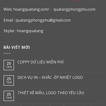
Web: h
oangquatang.com/
-
quatangphongphu.com
Email :
quatangphongphu@gmail.com
Skybe : hoangquatang
BÀI VIẾT MỚI
COPPY DỮ LIỆU MIỄN PHÍ
25
Th9
DỊCH VỤ IN – KHẮC -ÉP NHIỆT LOGO
25
Th9
THIẾT KẾ MẪU, LOGO THEO YÊU CẦU
25
Th9