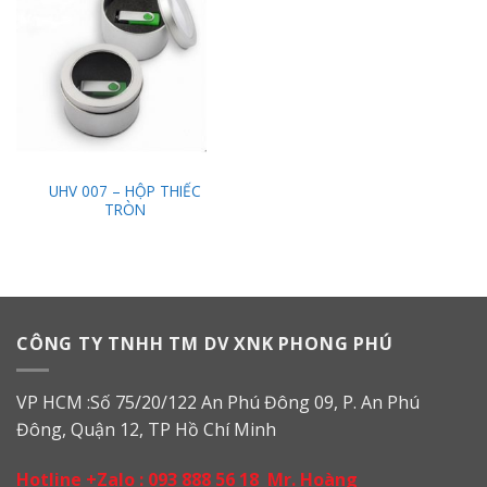
Add to
Wishlist
UHV 007 – HỘP THIẾC
TRÒN
CÔNG TY TNHH TM DV XNK PHONG PHÚ
VP HCM :Số 75/20/122 An Phú Đông 09, P. An Phú
Đông, Quận 12, TP Hồ Chí Minh
Hotline +Zalo :
093 888 56 18
Mr. Hoàng