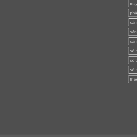
may
phâ
sản 
sản
sản
sổ 
sổ 
sổ 
thê