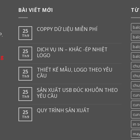
BÀI VIẾT MỚI
TỪ
balo
COPPY DỮ LIỆU MIỄN PHÍ
25
P.
Th9
bal
bal
DỊCH VỤ IN – KHẮC -ÉP NHIỆT
25
LOGO
ng
Th9
balo
chu
THIẾT KẾ MẪU, LOGO THEO YÊU
25
CẦU
chu
Th9
chu
SẢN XUẤT USB ĐÚC KHUÔN THEO
25
cun
YÊU CẦU
Th9
cun
QUY TRÌNH SẢN XUẤT
25
cun
Th9
in 
may