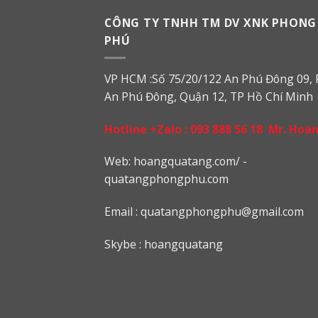
CÔNG TY TNHH TM DV XNK PHONG
PHÚ
VP HCM :Số 75/20/122 An Phú Đông 09, 
An Phú Đông, Quận 12, TP Hồ Chí Minh
Hotline +Zalo :
093 888 56 18
Mr. Hoà
Web: h
oangquatang.com/
-
quatangphongphu.com
Email :
quatangphongphu@gmail.com
Skybe : hoangquatang