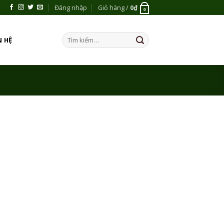
Đăng nhập
Giỏ hàng /
0
₫
0
Tìm
N HỆ
kiếm: