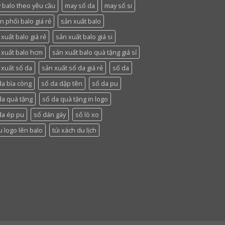
 balo theo yêu cầu
may sổ da
may sổ si
n phối balo giá rẻ
sản xuất balo
xuất balo giá rẻ
sản xuất balo giá si
 xuất balo hcm
sản xuất balo quà tặng giá sỉ
 xuất sổ da
sản xuất sổ da giá rẻ
sổ da
da bìa còng
sổ da dập tên
sổ da pu
da quà tặng
sổ da quà tặng in logo
da ép pu
sổ dán gáy
sổ lò xo
u logo lên balo
túi xách du lịch