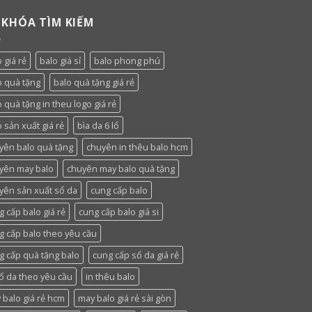
 KHÓA TÌM KIẾM
 giá rẻ
balo giá sỉ
balo phong phú
o quà tặng
balo quà tặng giá rẻ
o quà tặng in theu logo giá rẻ
 sản xuất giá rẻ
bìa da 6 lổ
yên balo quà tặng
chuyên in thêu balo hcm
yên may balo
chuyên may balo quà tặng
yên sản xuất sổ da
cung cấp balo
g cấp balo giá rẻ
cung cấp balo giá si
g cấp balo theo yêu cầu
g cấp quà tặng balo
cung cấp sổ da giá rẻ
sổ da theo yêu cầu
in thêu balo
 balo giá rẻ hcm
may balo giá rẻ sài gòn