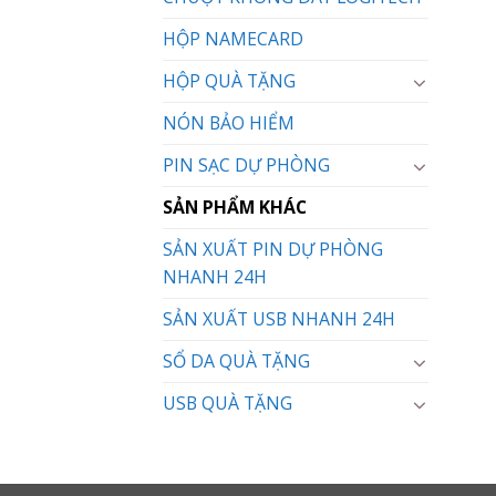
HỘP NAMECARD
HỘP QUÀ TẶNG
NÓN BẢO HIỂM
PIN SẠC DỰ PHÒNG
SẢN PHẨM KHÁC
SẢN XUẤT PIN DỰ PHÒNG
NHANH 24H
SẢN XUẤT USB NHANH 24H
SỔ DA QUÀ TẶNG
USB QUÀ TẶNG