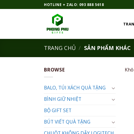
Bỏ
HOTLINE + ZALO: 093 888 5618
qua
nội
TRAN
dung
TRANG CHỦ
/
SẢN PHẨM KHÁC
BROWSE
Khô
BALO, TÚI XÁCH QUÀ TẶNG
BÌNH GIỮ NHIỆT
BỘ GIFT SET
BÚT VIẾT QUÀ TẶNG
CHUỘT KHÔNG DÂY LOGITECH