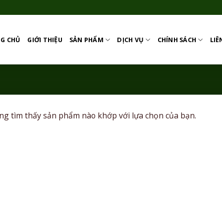
G CHỦ
GIỚI THIỆU
SẢN PHẨM
DỊCH VỤ
CHÍNH SÁCH
LIÊ
ng tìm thấy sản phẩm nào khớp với lựa chọn của bạn.