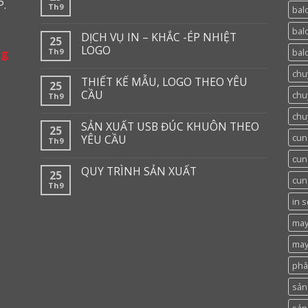
P.
Th9
bal
bal
DỊCH VỤ IN – KHẮC -ÉP NHIỆT
25
LOGO
ng
Th9
balo
chu
THIẾT KẾ MẪU, LOGO THEO YÊU
25
CẦU
chu
Th9
chu
SẢN XUẤT USB ĐÚC KHUÔN THEO
25
cun
YÊU CẦU
Th9
cun
QUY TRÌNH SẢN XUẤT
25
cun
Th9
in 
may
may
phâ
sản 