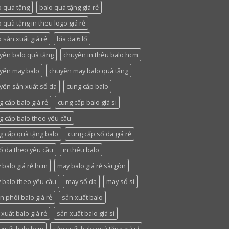
o quà tặng
balo quà tặng giá rẻ
o quà tặng in theu logo giá rẻ
 sản xuất giá rẻ
bìa da 6 lổ
yên balo quà tặng
chuyên in thêu balo hcm
yên may balo
chuyên may balo quà tặng
yên sản xuất sổ da
cung cấp balo
g cấp balo giá rẻ
cung cấp balo giá si
g cấp balo theo yêu cầu
g cấp quà tặng balo
cung cấp sổ da giá rẻ
sổ da theo yêu cầu
in thêu balo
 balo giá rẻ hcm
may balo giá rẻ sài gòn
 balo theo yêu cầu
may sổ da
may sổ si
n phối balo giá rẻ
sản xuất balo
xuất balo giá rẻ
sản xuất balo giá si