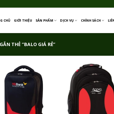
G CHỦ
GIỚI THIỆU
SẢN PHẨM
DỊCH VỤ
CHÍNH SÁCH
LIÊ
ẮN THẺ “BALO GIÁ RẺ”
Add to
Add
Wishlist
Wish