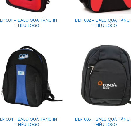
LP 001 – BALO QUÀ TẶNG IN
BLP 002 – BALO QUÀ TẶNG 
THÊU LOGO
THÊU LOGO
Add to
Add
Wishlist
Wish
LP 004 – BALO QUÀ TẶNG IN
BLP 005 – BALO QUÀ TẶNG 
THÊU LOGO
THÊU LOGO