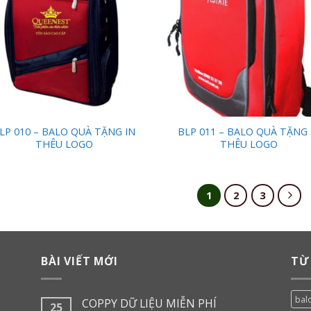
LP 010 – BALO QUÀ TẶNG IN
BLP 011 – BALO QUÀ TẶNG 
THÊU LOGO
THÊU LOGO
1
2
3
BÀI VIẾT MỚI
TỪ
balo
COPPY DỮ LIỆU MIỄN PHÍ
25