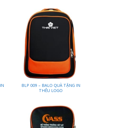
 to
Add to
list
Wishlist
IN
BLP 009 – BALO QUÀ TẶNG IN
THÊU LOGO
 to
Add to
list
Wishlist