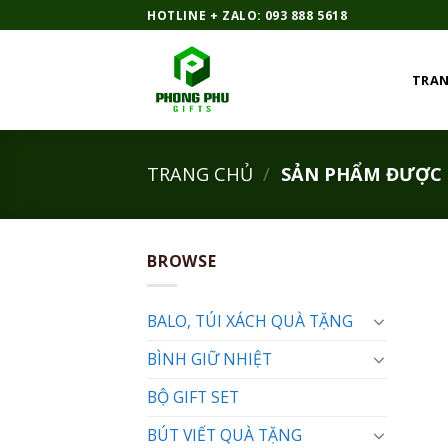
Bỏ
HOTLINE + ZALO: 093 888 5618
qua
nội
TRAN
dung
TRANG CHỦ
/
SẢN PHẨM ĐƯỢC G
BROWSE
BALO, TÚI XÁCH QUÀ TẶNG
BÌNH GIỮ NHIỆT
BỘ GIFT SET
BÚT VIẾT QUÀ TẶNG