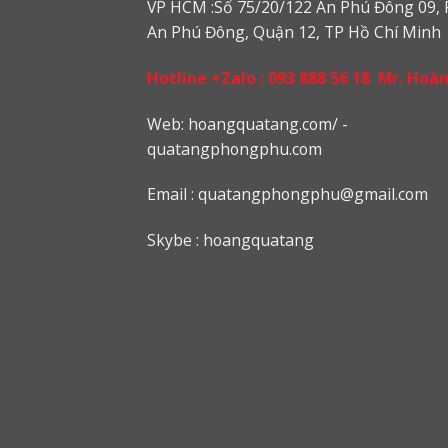
VP HCM :Số 75/20/122 An Phú Đông 09, 
An Phú Đông, Quận 12, TP Hồ Chí Minh
Hotline +Zalo :
093 888 56 18
Mr. Hoà
Web: h
oangquatang.com/
-
quatangphongphu.com
Email :
quatangphongphu@gmail.com
Skybe : hoangquatang