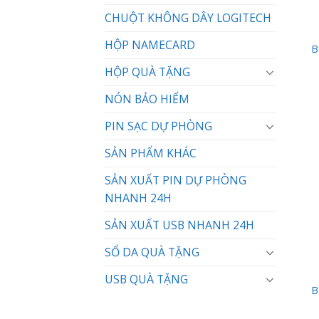
CHUỘT KHÔNG DÂY LOGITECH
HỘP NAMECARD
B
HỘP QUÀ TẶNG
NÓN BẢO HIỂM
PIN SẠC DỰ PHÒNG
SẢN PHẨM KHÁC
SẢN XUẤT PIN DỰ PHÒNG
NHANH 24H
SẢN XUẤT USB NHANH 24H
SỔ DA QUÀ TẶNG
USB QUÀ TẶNG
B