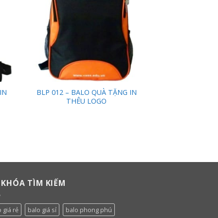
IN
BLP 012 – BALO QUÀ TẶNG IN
THÊU LOGO
 KHÓA TÌM KIẾM
 giá rẻ
balo giá sỉ
balo phong phú