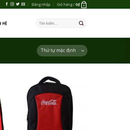
Đăng nhập
Giỏ hàng /
0
₫
0
Tìm
N HỆ
kiếm:
 to
Add to
list
Wishlist