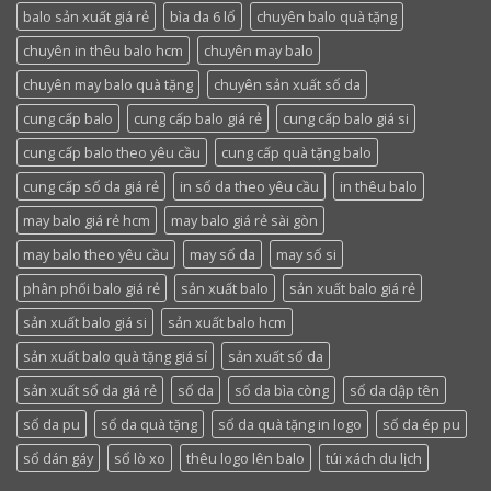
balo sản xuất giá rẻ
bìa da 6 lổ
chuyên balo quà tặng
chuyên in thêu balo hcm
chuyên may balo
chuyên may balo quà tặng
chuyên sản xuất sổ da
cung cấp balo
cung cấp balo giá rẻ
cung cấp balo giá si
cung cấp balo theo yêu cầu
cung cấp quà tặng balo
cung cấp sổ da giá rẻ
in sổ da theo yêu cầu
in thêu balo
may balo giá rẻ hcm
may balo giá rẻ sài gòn
may balo theo yêu cầu
may sổ da
may sổ si
phân phối balo giá rẻ
sản xuất balo
sản xuất balo giá rẻ
sản xuất balo giá si
sản xuất balo hcm
sản xuất balo quà tặng giá sỉ
sản xuất sổ da
sản xuất sổ da giá rẻ
sổ da
sổ da bìa còng
sổ da dập tên
sổ da pu
sổ da quà tặng
sổ da quà tặng in logo
sổ da ép pu
sổ dán gáy
sổ lò xo
thêu logo lên balo
túi xách du lịch