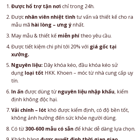
Được hổ trợ tận nơi
chỉ trong 24h.
Được
nhân viên nhiệt tình
tư vấn và thiết kế cho ra
mẫu mã
hài lòng – ưng ý
nhất.
May mẫu & thiết kế
miễn phí
theo yêu cầu.
Được tiết kiệm chi phí tới 20% với
giá gốc tại
xưởng.
Nguyên liệu:
Dây khóa kéo, đầu khóa kéo sử
dụng
loại tốt
HKK. Khoen – móc từ nhà cung cấp uy
tín.
In ấn
được dùng từ
nguyên liệu nhập khẩu
, kiểm
định không độc hại.
Vải chính – lót
khó được kiểm định, có độ bền tốt,
không ảnh hưởng đến sức khỏe người dùng.
Có từ
300-600 mẫu có sẵn
để khác dễ dàng lựa chọn.
Khách hàng
được quyết định thời gian giao