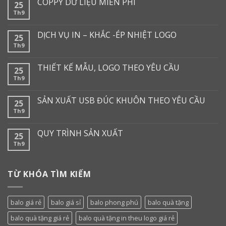
COPPY DỮ LIỆU MIỄN PHÍ
25
Th9
DỊCH VỤ IN – KHẮC -ÉP NHIỆT LOGO
25
Th9
THIẾT KẾ MẪU, LOGO THEO YÊU CẦU
25
Th9
SẢN XUẤT USB ĐÚC KHUÔN THEO YÊU CẦU
25
Th9
QUY TRÌNH SẢN XUẤT
25
Th9
TỪ KHÓA TÌM KIẾM
balo giá rẻ
balo giá sỉ
balo phong phú
balo quà tặng
balo quà tặng giá rẻ
balo quà tặng in theu logo giá rẻ