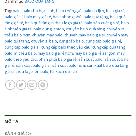
Danh mục:
BALO QUÀ TẶNG
Tag:
balo
,
balo cho học sinh
,
balo chống gù
,
balo du lịch
,
balo giá rẻ
,
balo giá sỉ
,
balo may giá rẻ
,
balo phong phú
,
balo quà tặng
,
balo quà
tặng giá rẻ
,
balo quà tặng in theu logo giá rẻ
,
balo sản xuất giá rẻ
,
balo
sinh viên giá rẻ
,
balo đựng laptop
,
chuyên balo quà tặng
,
chuyên in
thêu balo hcm
,
chuyên may balo
,
chuyên may balo giá si
,
chuyên may
balo quà tặng
,
chuyên sỉ balo
,
cung cấp balo
,
cung cấp balo giá rẻ
,
cung cấp balo giá si
,
cung cấp balo theo yêu cầu
,
cung cấp quà tặng
balo
,
in thêu balo
,
may balo giá rẻ hcm
,
may balo giá rẻ sài gòn
,
may
balo theo yêu cầu
,
phân phối balo giá rẻ
,
sản xuất balo
,
sản xuất balo
giá rẻ
,
sản xuất balo giá si
,
sản xuất balo hcm
,
sản xuất balo quà tặng
giá sỉ
,
thêu logo lên balo
,
túi xách du lịch
MÔ TẢ
ĐÁNH GIÁ (0)