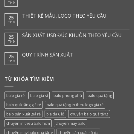
Th9
THIẾT KẾ MẪU, LOGO THEO YÊU CẦU
25
Th9
SẢN XUẤT USB ĐÚC KHUÔN THEO YÊU CẦU
25
Th9
QUY TRÌNH SẢN XUẤT
25
Th9
TỪ KHÓA TÌM KIẾM
balo giá rẻ
balo giá sỉ
balo phong phú
balo quà tặng
balo quà tặng giá rẻ
balo quà tặng in theu logo giá rẻ
balo sản xuất giá rẻ
bìa da 6 lổ
chuyên balo quà tặng
chuyên in thêu balo hcm
chuyên may balo
chuyên may balo quà tặng
chuyên sản xuất sổ da