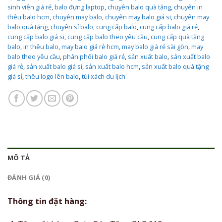
sinh viên giá rẻ
,
balo đựng laptop
,
chuyên balo quà tặng
,
chuyên in
thêu balo hcm
,
chuyên may balo
,
chuyên may balo giá si
,
chuyên may
balo quà tặng
,
chuyên sỉ balo
,
cung cấp balo
,
cung cấp balo giá rẻ
,
cung cấp balo giá si
,
cung cấp balo theo yêu cầu
,
cung cấp quà tặng
balo
,
in thêu balo
,
may balo giá rẻ hcm
,
may balo giá rẻ sài gòn
,
may
balo theo yêu cầu
,
phân phối balo giá rẻ
,
sản xuất balo
,
sản xuất balo
giá rẻ
,
sản xuất balo giá si
,
sản xuất balo hcm
,
sản xuất balo quà tặng
giá sỉ
,
thêu logo lên balo
,
túi xách du lịch
MÔ TẢ
ĐÁNH GIÁ (0)
Thông tin đặt hàng: