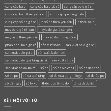
cung cấp balo
cung cấp balo giá rẻ
cung cấp balo giá si
cung cấp balo theo yêu cầu
cung cấp quà tặng balo
cung cấp sổ da giá rẻ
in sổ da theo yêu cầu
in thêu balo
may balo giá rẻ hcm
may balo giá rẻ sài gòn
may balo theo yêu cầu
may sổ da
may sổ si
phân phối balo giá rẻ
sản xuất balo
sản xuất balo giá rẻ
sản xuất balo giá si
sản xuất balo hcm
sản xuất balo quà tặng giá sỉ
sản xuất sổ da
sản xuất sổ da giá rẻ
sổ da
sổ da bìa còng
sổ da dập tên
sổ da pu
sổ da quà tặng
sổ da quà tặng in logo
sổ da ép pu
sổ dán gáy
sổ lò xo
thêu logo lên balo
túi xách du lịch
KẾT NỐI VỚI TÔI