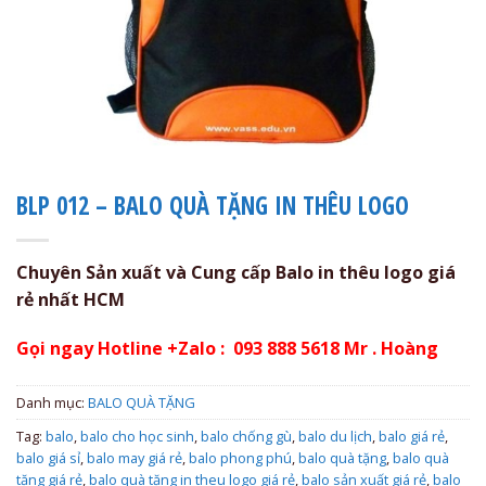
BLP 012 – BALO QUÀ TẶNG IN THÊU LOGO
Chuyên Sản xuất và Cung cấp Balo in thêu logo giá
rẻ nhất HCM
Gọi ngay Hotline +Zalo : 093 888 5618 Mr . Hoàng
Danh mục:
BALO QUÀ TẶNG
Tag:
balo
,
balo cho học sinh
,
balo chống gù
,
balo du lịch
,
balo giá rẻ
,
balo giá sỉ
,
balo may giá rẻ
,
balo phong phú
,
balo quà tặng
,
balo quà
tặng giá rẻ
,
balo quà tặng in theu logo giá rẻ
,
balo sản xuất giá rẻ
,
balo