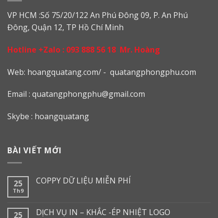
VP HCM :Số 75/20/122 An Phú Đông 09, P. An Phú
Đông, Quận 12, TP Hồ Chí Minh
Hotline +Zalo :
093 888 56 18
Mr. Hoàng
Web: h
oangquatang.com/
-
quatangphongphu.com
Email :
quatangphongphu@gmail.com
Skybe : hoangquatang
BÀI VIẾT MỚI
COPPY DỮ LIỆU MIỄN PHÍ
25
Th9
DỊCH VỤ IN – KHẮC -ÉP NHIỆT LOGO
25