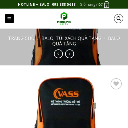
Bỏ
Giỏ hàng /
0
₫
HOTLINE + ZALO: 093 888 5618
0
qua
nội
dung
TRANG CHỦ
/
BALO, TÚI XÁCH QUÀ TẶNG
/
BALO
QUÀ TẶNG
Add to
Wishlist