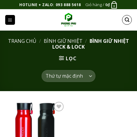
Bỏ
Giỏ hàng /
0
₫
HOTLINE + ZALO: 093 888 5618
0
qua
nội
dung
TRANG CHỦ
/
BÌNH GIỮ NHIỆT
/
BÌNH GIỮ NHIỆT
LOCK & LOCK
LỌC
Add to
Wishlist