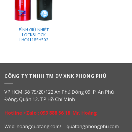
BÌNH GIỮ NHIỆT
LOCK&LOCK
LHC4118SH502
CÔNG TY TNHH TM DV XNK PHONG PHÚ
VP HCM :Số 75/20/122 An Phú Đông 09, P. An Phú
Đông, Quận 12, TP Hồ Chí Minh
Hotline +Zalo :
093 888 56 18
Mr. Hoàng
Web: h
oangquatang.com/
-
quatangphongphu.com