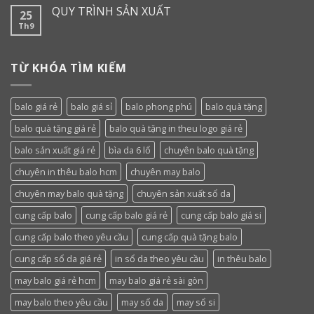
QUY TRÌNH SẢN XUẤT
25
Th9
TỪ KHÓA TÌM KIẾM
balo giá rẻ
balo giá sỉ
balo phong phú
balo quà tặng
balo quà tặng giá rẻ
balo quà tặng in theu logo giá rẻ
balo sản xuất giá rẻ
bìa da 6 lổ
chuyên balo quà tặng
chuyên in thêu balo hcm
chuyên may balo
chuyên may balo quà tặng
chuyên sản xuất sổ da
cung cấp balo
cung cấp balo giá rẻ
cung cấp balo giá si
cung cấp balo theo yêu cầu
cung cấp quà tặng balo
cung cấp sổ da giá rẻ
in sổ da theo yêu cầu
in thêu balo
may balo giá rẻ hcm
may balo giá rẻ sài gòn
may balo theo yêu cầu
may sổ da
may sổ si