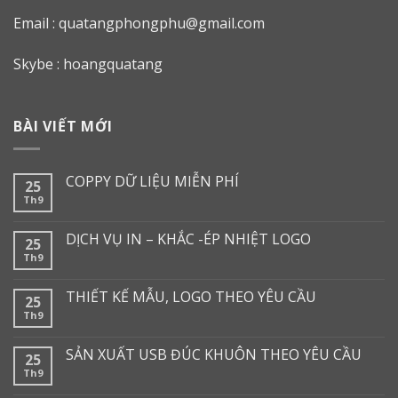
Email :
quatangphongphu@gmail.com
Skybe : hoangquatang
BÀI VIẾT MỚI
COPPY DỮ LIỆU MIỄN PHÍ
25
Th9
DỊCH VỤ IN – KHẮC -ÉP NHIỆT LOGO
25
Th9
THIẾT KẾ MẪU, LOGO THEO YÊU CẦU
25
Th9
SẢN XUẤT USB ĐÚC KHUÔN THEO YÊU CẦU
25
Th9