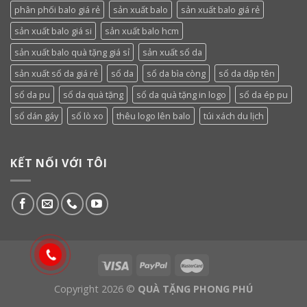
phân phối balo giá rẻ
sản xuất balo
sản xuất balo giá rẻ
sản xuất balo giá si
sản xuất balo hcm
sản xuất balo quà tặng giá sỉ
sản xuất sổ da
sản xuất sổ da giá rẻ
sổ da
sổ da bìa còng
sổ da dập tên
sổ da pu
sổ da quà tặng
sổ da quà tặng in logo
sổ da ép pu
sổ dán gáy
sổ lò xo
thêu logo lên balo
túi xách du lịch
KẾT NỐI VỚI TÔI
Copyright 2026 ©
QUÀ TẶNG PHONG PHÚ