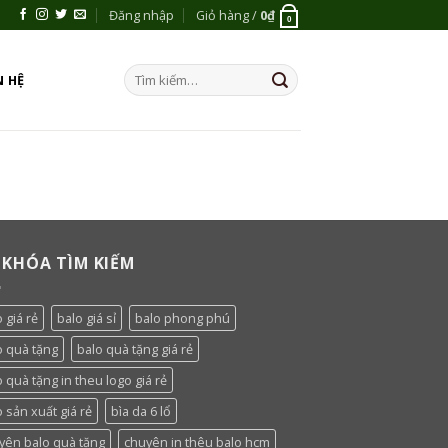
Đăng nhập
Giỏ hàng /
0
₫
0
Tìm
N HỆ
kiếm:
 KHÓA TÌM KIẾM
 giá rẻ
balo giá sỉ
balo phong phú
o quà tặng
balo quà tặng giá rẻ
o quà tặng in theu logo giá rẻ
 sản xuất giá rẻ
bìa da 6 lổ
yên balo quà tặng
chuyên in thêu balo hcm