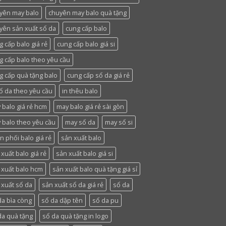
yên may balo
chuyên may balo quà tặng
yên sản xuất sổ da
cung cấp balo
g cấp balo giá rẻ
cung cấp balo giá si
g cấp balo theo yêu cầu
g cấp quà tặng balo
cung cấp sổ da giá rẻ
sổ da theo yêu cầu
in thêu balo
 balo giá rẻ hcm
may balo giá rẻ sài gòn
 balo theo yêu cầu
may sổ da
may sổ si
n phối balo giá rẻ
sản xuất balo
xuất balo giá rẻ
sản xuất balo giá si
 xuất balo hcm
sản xuất balo quà tặng giá sỉ
 xuất sổ da
sản xuất sổ da giá rẻ
sổ da
da bìa còng
sổ da dập tên
sổ da pu
da quà tặng
sổ da quà tặng in logo