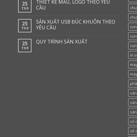
THIẾT KẾ MẪU, LOGO THEO YÊU
25
CẦU
chu
Th9
chu
SẢN XUẤT USB ĐÚC KHUÔN THEO
25
cun
YÊU CẦU
Th9
cun
QUY TRÌNH SẢN XUẤT
25
cun
Th9
in 
may
may
phâ
sản 
sản
sản
sổ 
sổ 