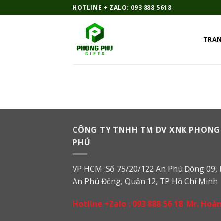
Bỏ
HOTLINE + ZALO: 093 888 5618
qua
nội
TRAN
dung
CÔNG TY TNHH TM DV XNK PHONG
PHÚ
VP HCM :Số 75/20/122 An Phú Đông 09, 
An Phú Đông, Quận 12, TP Hồ Chí Minh
Hotline +Zalo :
093 888 56 18
Mr. Hoà