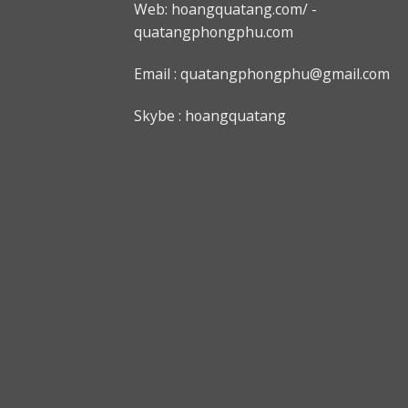
Web: h
oangquatang.com/
-
quatangphongphu.com
Email :
quatangphongphu@gmail.com
Skybe : hoangquatang