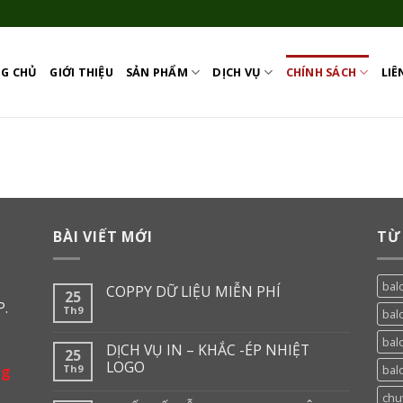
G CHỦ
GIỚI THIỆU
SẢN PHẨM
DỊCH VỤ
CHÍNH SÁCH
LIÊ
BÀI VIẾT MỚI
TỪ
balo
COPPY DỮ LIỆU MIỄN PHÍ
25
P.
Th9
bal
bal
DỊCH VỤ IN – KHẮC -ÉP NHIỆT
25
LOGO
ng
Th9
balo
chu