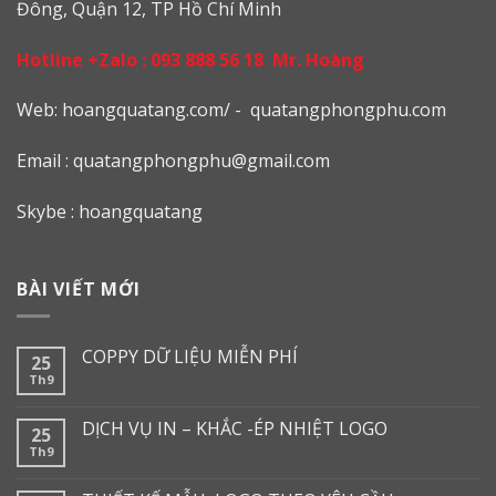
Đông, Quận 12, TP Hồ Chí Minh
Hotline +Zalo :
093 888 56 18
Mr. Hoàng
Web: h
oangquatang.com/
-
quatangphongphu.com
Email :
quatangphongphu@gmail.com
Skybe : hoangquatang
BÀI VIẾT MỚI
COPPY DỮ LIỆU MIỄN PHÍ
25
Th9
DỊCH VỤ IN – KHẮC -ÉP NHIỆT LOGO
25
Th9