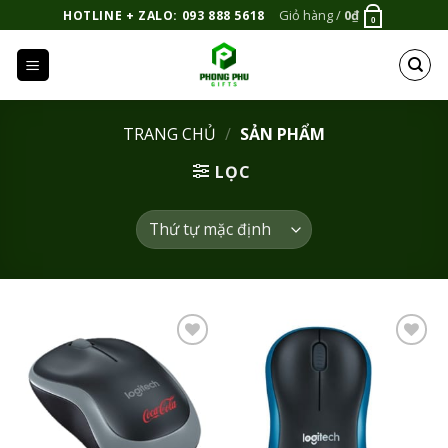
Bỏ
Giỏ hàng /
0
₫
HOTLINE + ZALO: 093 888 5618
0
qua
nội
dung
TRANG CHỦ
/
SẢN PHẨM
LỌC
Add to
Add to
Wishlist
Wishlist