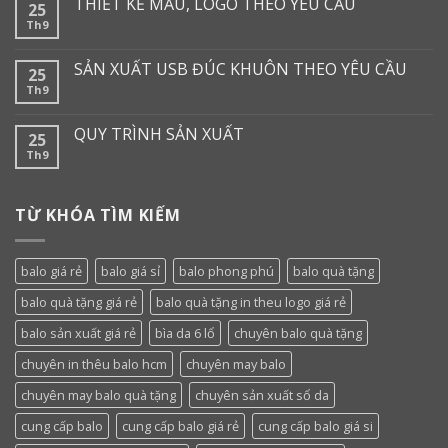
THIẾT KẾ MẪU, LOGO THEO YÊU CẦU
25
Th9
SẢN XUẤT USB ĐÚC KHUÔN THEO YÊU CẦU
25
Th9
QUY TRÌNH SẢN XUẤT
25
Th9
TỪ KHÓA TÌM KIẾM
balo giá rẻ
balo giá sỉ
balo phong phú
balo quà tặng
balo quà tặng giá rẻ
balo quà tặng in theu logo giá rẻ
balo sản xuất giá rẻ
bìa da 6 lổ
chuyên balo quà tặng
chuyên in thêu balo hcm
chuyên may balo
chuyên may balo quà tặng
chuyên sản xuất sổ da
cung cấp balo
cung cấp balo giá rẻ
cung cấp balo giá si