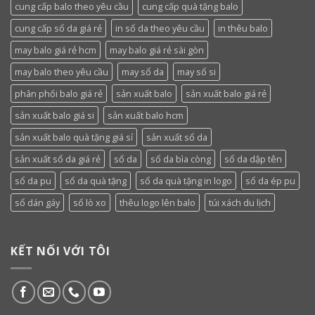
cung cấp balo theo yêu cầu
cung cấp quà tặng balo
cung cấp sổ da giá rẻ
in sổ da theo yêu cầu
in thêu balo
may balo giá rẻ hcm
may balo giá rẻ sài gòn
may balo theo yêu cầu
may sổ da
may sổ si
phân phối balo giá rẻ
sản xuất balo
sản xuất balo giá rẻ
sản xuất balo giá si
sản xuất balo hcm
sản xuất balo quà tặng giá sỉ
sản xuất sổ da
sản xuất sổ da giá rẻ
sổ da
sổ da bìa còng
sổ da dập tên
sổ da pu
sổ da quà tặng
sổ da quà tặng in logo
sổ da ép pu
sổ dán gáy
sổ lò xo
thêu logo lên balo
túi xách du lịch
KẾT NỐI VỚI TÔI