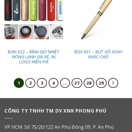
Add to
Add to
Wishlist
Wishlist
BGN 022 – BÌNH GIỮ NHIỆT
BGV 001 – BÚT GỔ XOAY
NÓNG LẠNH GIÁ RẺ, IN
KHẮC CHỮ
LOGO MIỄN PHÍ
1
2
3
4
…
27
28
29
CÔNG TY TNHH TM DV XNK PHONG PHÚ
VP HCM :Số 75/20/122 An Phú Đông 09, P. An Phú