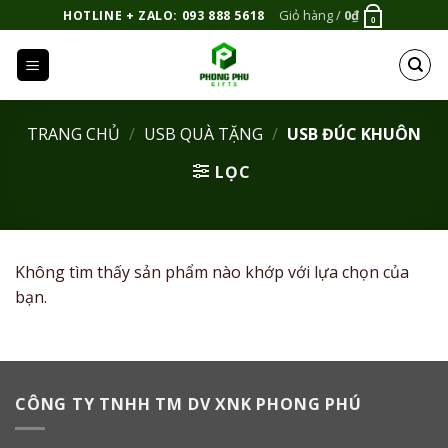
Bỏ
Giỏ hàng /
0
₫
HOTLINE + ZALO: 093 888 5618
0
qua
nội
dung
TRANG CHỦ
/
USB QUÀ TẶNG
/
USB ĐÚC KHUÔN
LỌC
Không tìm thấy sản phẩm nào khớp với lựa chọn của
bạn.
CÔNG TY TNHH TM DV XNK PHONG PHÚ