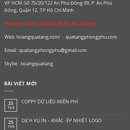
VP HCM :Số 75/20/122 An Phú Đông 09, P. An Phú
Đông, Quận 12, TP Hồ Chí Minh
Hotline +Zalo :
093 888 56 18
Mr. Hoàng
Web: h
oangquatang.com/
-
quatangphongphu.com
Email :
quatangphongphu@gmail.com
Skybe : hoangquatang
BÀI VIẾT MỚI
COPPY DỮ LIỆU MIỄN PHÍ
25
Th9
DỊCH VỤ IN – KHẮC -ÉP NHIỆT LOGO
25
Th9