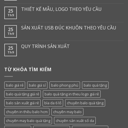
THIẾT KẾ MẪU, LOGO THEO YÊU CẦU
25
Th9
SẢN XUẤT USB ĐÚC KHUÔN THEO YÊU CẦU
25
Th9
QUY TRÌNH SẢN XUẤT
25
Th9
TỪ KHÓA TÌM KIẾM
balo giá rẻ
balo giá sỉ
balo phong phú
balo quà tặng
balo quà tặng giá rẻ
balo quà tặng in theu logo giá rẻ
balo sản xuất giá rẻ
bìa da 6 lổ
chuyên balo quà tặng
chuyên in thêu balo hcm
chuyên may balo
chuyên may balo quà tặng
chuyên sản xuất sổ da