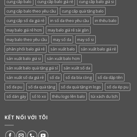
cung cấp balo
cung cấp balo giá rẻ
cung cấp balo giá si
cung cấp balo theo yêu cầu
cung cấp quà tặng balo
cung cấp sổ da giá rẻ
in sổ da theo yêu cầu
in thêu balo
may balo giá rẻ hcm
may balo giá rẻ sài gòn
may balo theo yêu cầu
may sổ da
may sổ si
phân phối balo giá rẻ
sản xuất balo
sản xuất balo giá rẻ
sản xuất balo giá si
sản xuất balo hcm
sản xuất balo quà tặng giá sỉ
sản xuất sổ da
sản xuất sổ da giá rẻ
sổ da
sổ da bìa còng
sổ da dập tên
sổ da pu
sổ da quà tặng
sổ da quà tặng in logo
sổ da ép pu
sổ dán gáy
sổ lò xo
thêu logo lên balo
túi xách du lịch
KẾT NỐI VỚI TÔI