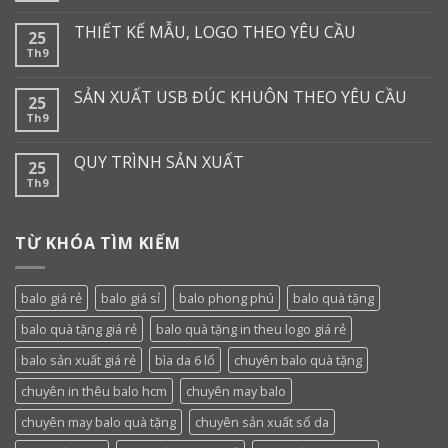
THIẾT KẾ MẪU, LOGO THEO YÊU CẦU
25
Th9
SẢN XUẤT USB ĐÚC KHUÔN THEO YÊU CẦU
25
Th9
QUY TRÌNH SẢN XUẤT
25
Th9
TỪ KHÓA TÌM KIẾM
balo giá rẻ
balo giá sỉ
balo phong phú
balo quà tặng
balo quà tặng giá rẻ
balo quà tặng in theu logo giá rẻ
balo sản xuất giá rẻ
bìa da 6 lổ
chuyên balo quà tặng
chuyên in thêu balo hcm
chuyên may balo
chuyên may balo quà tặng
chuyên sản xuất sổ da