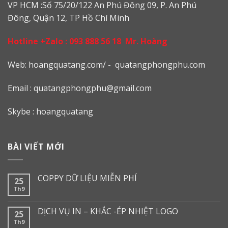
VP HCM :Số 75/20/122 An Phú Đông 09, P. An Phú
Đông, Quận 12, TP Hồ Chí Minh
Hotline +Zalo :
093 888 56 18
Mr. Hoàng
Web: h
oangquatang.com/
-
quatangphongphu.com
Email :
quatangphongphu@gmail.com
Skybe : hoangquatang
BÀI VIẾT MỚI
COPPY DỮ LIỆU MIỄN PHÍ
25
Th9
DỊCH VỤ IN – KHẮC -ÉP NHIỆT LOGO
25
Th9