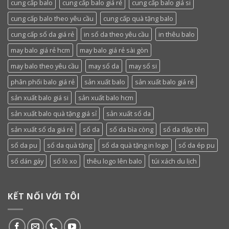
cung cấp balo
cung cấp balo giá rẻ
cung cấp balo giá si
cung cấp balo theo yêu cầu
cung cấp quà tặng balo
cung cấp sổ da giá rẻ
in sổ da theo yêu cầu
in thêu balo
may balo giá rẻ hcm
may balo giá rẻ sài gòn
may balo theo yêu cầu
may sổ da
may sổ si
phân phối balo giá rẻ
sản xuất balo
sản xuất balo giá rẻ
sản xuất balo giá si
sản xuất balo hcm
sản xuất balo quà tặng giá sỉ
sản xuất sổ da
sản xuất sổ da giá rẻ
sổ da
sổ da bìa còng
sổ da dập tên
sổ da pu
sổ da quà tặng
sổ da quà tặng in logo
sổ da ép pu
sổ dán gáy
sổ lò xo
thêu logo lên balo
túi xách du lịch
KẾT NỐI VỚI TÔI