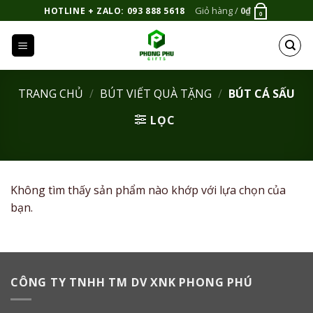
Bỏ
Giỏ hàng /
0
₫
HOTLINE + ZALO: 093 888 5618
0
qua
nội
dung
TRANG CHỦ
/
BÚT VIẾT QUÀ TẶNG
/
BÚT CÁ SẤU
LỌC
Không tìm thấy sản phẩm nào khớp với lựa chọn của
bạn.
CÔNG TY TNHH TM DV XNK PHONG PHÚ