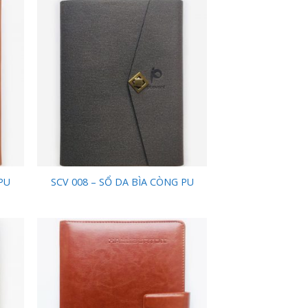
 to
Add to
list
Wishlist
PU
SCV 008 – SỔ DA BÌA CÒNG PU
 to
Add to
list
Wishlist