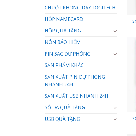
CHUỘT KHÔNG DÂY LOGITECH
HỘP NAMECARD
S
HỘP QUÀ TẶNG
NÓN BẢO HIỂM
PIN SẠC DỰ PHÒNG
SẢN PHẨM KHÁC
SẢN XUẤT PIN DỰ PHÒNG
NHANH 24H
SẢN XUẤT USB NHANH 24H
SỔ DA QUÀ TẶNG
USB QUÀ TẶNG
S