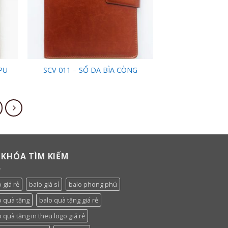
PU
SCV 011 – SỔ DA BÌA CÒNG
 KHÓA TÌM KIẾM
 giá rẻ
balo giá sỉ
balo phong phú
o quà tặng
balo quà tặng giá rẻ
o quà tặng in theu logo giá rẻ