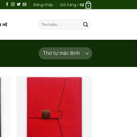
Đăng nhập
Giỏ hàng /
0
₫
0
Tìm
N HỆ
kiếm:
 to
Add to
list
Wishlist