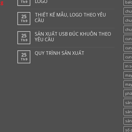
LOGO
ng
Th9
balo
chu
THIẾT KẾ MẪU, LOGO THEO YÊU
25
CẦU
chu
Th9
chu
SẢN XUẤT USB ĐÚC KHUÔN THEO
25
cun
YÊU CẦU
Th9
cun
QUY TRÌNH SẢN XUẤT
25
cun
Th9
in 
may
may
phâ
sản 
sản
sản
sổ 