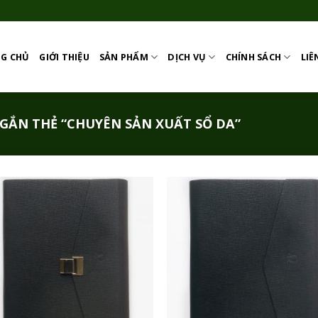
G CHỦ
GIỚI THIỆU
SẢN PHẨM
DỊCH VỤ
CHÍNH SÁCH
LIÊ
ẮN THẺ “CHUYÊN SẢN XUẤT SỔ DA”
Add to
Add
Wishlist
Wish