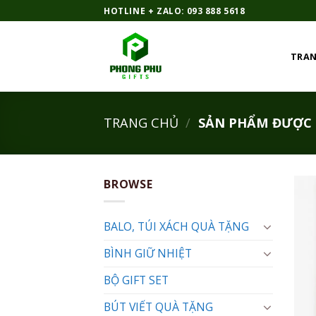
Bỏ
HOTLINE + ZALO: 093 888 5618
qua
nội
TRAN
dung
TRANG CHỦ
/
SẢN PHẨM ĐƯỢC G
BROWSE
BALO, TÚI XÁCH QUÀ TẶNG
BÌNH GIỮ NHIỆT
BỘ GIFT SET
BÚT VIẾT QUÀ TẶNG