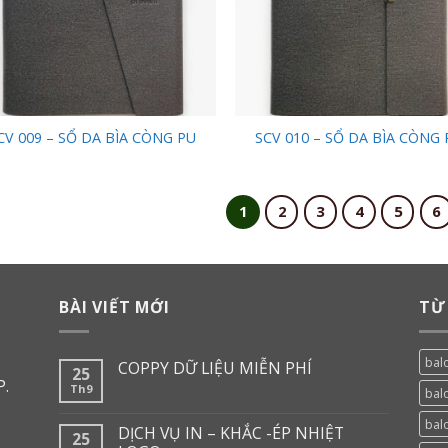
CV 009 – SỔ DA BÌA CÒNG PU
SCV 010 – SỔ DA BÌA CÒNG 
1
2
3
4
5
6
BÀI VIẾT MỚI
TỪ
balo
COPPY DỮ LIỆU MIỄN PHÍ
25
P.
Th9
bal
bal
DỊCH VỤ IN – KHẮC -ÉP NHIỆT
25