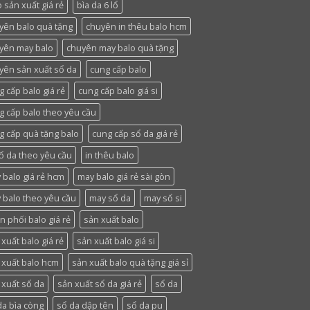
 sản xuất giá rẻ
bìa da 6 lổ
yên balo quà tặng
chuyên in thêu balo hcm
yên may balo
chuyên may balo quà tặng
yên sản xuất sổ da
cung cấp balo
g cấp balo giá rẻ
cung cấp balo giá si
g cấp balo theo yêu cầu
g cấp quà tặng balo
cung cấp sổ da giá rẻ
sổ da theo yêu cầu
in thêu balo
 balo giá rẻ hcm
may balo giá rẻ sài gòn
 balo theo yêu cầu
may sổ da
may sổ si
n phối balo giá rẻ
sản xuất balo
xuất balo giá rẻ
sản xuất balo giá si
 xuất balo hcm
sản xuất balo quà tặng giá sỉ
 xuất sổ da
sản xuất sổ da giá rẻ
sổ da
da bìa còng
sổ da dập tên
sổ da pu