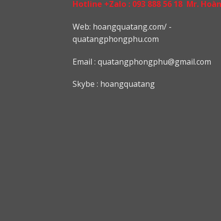
Hotline +Zalo :
093 888 56 18
Mr. Hoà
Web: h
oangquatang.com/
-
quatangphongphu.com
Email :
quatangphongphu@gmail.com
Skybe : hoangquatang