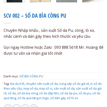
SCV 002 – SỔ DA BÌA CÒNG PU
Chuyên Nhập khẩu , sản xuất Sổ da Pu, còng, lò xo,
nhắc cánh và dán gáy theo kích thước và yêu cầu
Gọi ngay Hotline hoặc Zalo : 093 888 5618 Mr. Hoàng để
được tư vấn và nhận giá tốt nhất
Danh mục:
SỔ BÌA CÒNG PU
Tag:
bìa da 6 lổ
,
chuyên sản xuất sổ da
,
cung cấp sổ da giá rẻ
,
in sổ da
theo yêu cầu
,
may sổ da
,
may sổ si
,
sản xuất sổ da
,
sản xuất sổ da giá
rẻ
,
sổ da
,
sổ da bìa còng
,
sổ da dập tên
,
sổ da ép pu
,
sổ da pu
,
sổ da
quà tặng
,
sổ da quà tặng in logo
,
sổ dán gáy
,
sổ lò xo