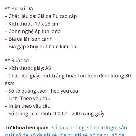
** Bìa sổ DA
– Chất liệu da: Giả da Pu cao cấp
– Kích thước: 17 x 23 cm
– Công nghệ ép lún logo
– Bìa da lăn sơn cạnh
– Bìa gập khuy nút bấm kim loại
** Ruột sổ
– Kích thước giấy: A5
– Chất liệu giấy: Fort trắng hoặc fort kem định lượng 80
gsm
– Số tờ quảng cáo: Theo yêu cầu
– Lịch: Theo yêu cầu
– In ấn theo yêu cầu
– Số trang: mặc định 100 tờ = 200 trang giấy
Từ khóa liên quan
:
sổ da bìa còng
,
sổ da in logo
,
sản
xuất sổ da
,
sổ da giá rẻ
,
bìa pu giá rẻ
,
sổ da pu
,
sổ da