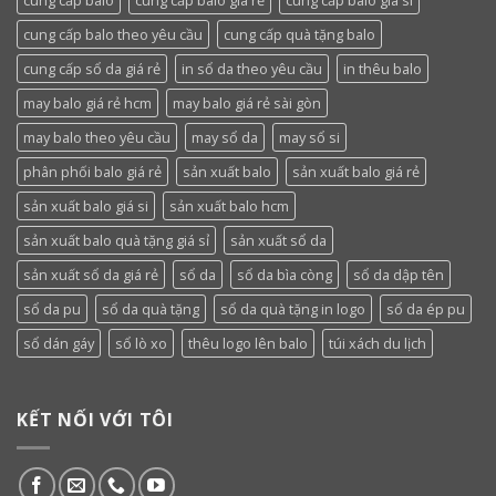
cung cấp balo
cung cấp balo giá rẻ
cung cấp balo giá si
cung cấp balo theo yêu cầu
cung cấp quà tặng balo
cung cấp sổ da giá rẻ
in sổ da theo yêu cầu
in thêu balo
may balo giá rẻ hcm
may balo giá rẻ sài gòn
may balo theo yêu cầu
may sổ da
may sổ si
phân phối balo giá rẻ
sản xuất balo
sản xuất balo giá rẻ
sản xuất balo giá si
sản xuất balo hcm
sản xuất balo quà tặng giá sỉ
sản xuất sổ da
sản xuất sổ da giá rẻ
sổ da
sổ da bìa còng
sổ da dập tên
sổ da pu
sổ da quà tặng
sổ da quà tặng in logo
sổ da ép pu
sổ dán gáy
sổ lò xo
thêu logo lên balo
túi xách du lịch
KẾT NỐI VỚI TÔI