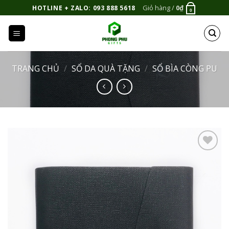
Bỏ
Giỏ hàng /
0
₫
HOTLINE + ZALO: 093 888 5618
0
qua
nội
dung
TRANG CHỦ
/
SỔ DA QUÀ TẶNG
/
SỔ BÌA CÒNG PU
Add to
Wishlist