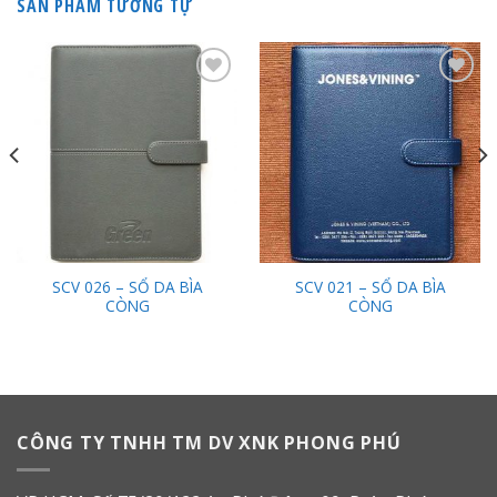
SẢN PHẨM TƯƠNG TỰ
Add to
Add to
Wishlist
Wishlist
SCV 026 – SỔ DA BÌA
SCV 021 – SỔ DA BÌA
CÒNG
CÒNG
CÔNG TY TNHH TM DV XNK PHONG PHÚ