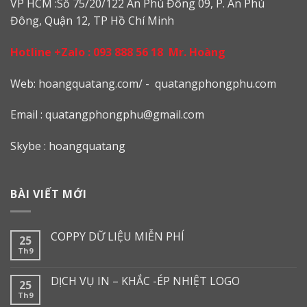
VP HCM :Số 75/20/122 An Phú Đông 09, P. An Phú
Đông, Quận 12, TP Hồ Chí Minh
Hotline +Zalo :
093 888 56 18
Mr. Hoàng
Web: h
oangquatang.com/
-
quatangphongphu.com
Email :
quatangphongphu@gmail.com
Skybe : hoangquatang
BÀI VIẾT MỚI
COPPY DỮ LIỆU MIỄN PHÍ
25
Th9
DỊCH VỤ IN – KHẮC -ÉP NHIỆT LOGO
25
Th9