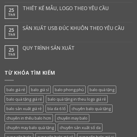
THIẾT KẾ MẪU, LOGO THEO YÊU CẦU
25
Th9
SẢN XUẤT USB ĐÚC KHUÔN THEO YÊU CẦU
25
Th9
QUY TRÌNH SẢN XUẤT
25
Th9
TỪ KHÓA TÌM KIẾM
balo giá rẻ
balo giá sỉ
balo phong phú
balo quà tặng
balo quà tặng giá rẻ
balo quà tặng in theu logo giá rẻ
balo sản xuất giá rẻ
bìa da 6 lổ
chuyên balo quà tặng
chuyên in thêu balo hcm
chuyên may balo
chuyên may balo quà tặng
chuyên sản xuất sổ da