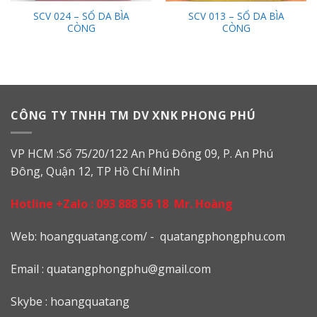
SCV 024 – SỔ DA BÌA
SCV 013 – SỔ DA BÌA
CÒNG
CÒNG
CÔNG TY TNHH TM DV XNK PHONG PHÚ
VP HCM :Số 75/20/122 An Phú Đông 09, P. An Phú
Đông, Quận 12, TP Hồ Chí Minh
Hotline +Zalo :
093 888 56 18
Mr. Hoàng
Web: h
oangquatang.com/
-
quatangphongphu.com
Email :
quatangphongphu@gmail.com
Skybe : hoangquatang