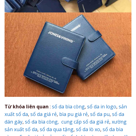
Từ khóa liên quan
:
sổ da bìa còng
,
sổ da in logo
,
sản
xuất sổ da
,
sổ da giá rẻ
,
bìa pu giá rẻ
,
sổ da pu
,
sổ da
dán gáy
,
sổ da bìa còng,
cung cấp sổ da giá rẻ
,
xường
sản xuất sổ da
,
sổ da qua tặng
,
sổ da lò xo
,
sổ da bìa