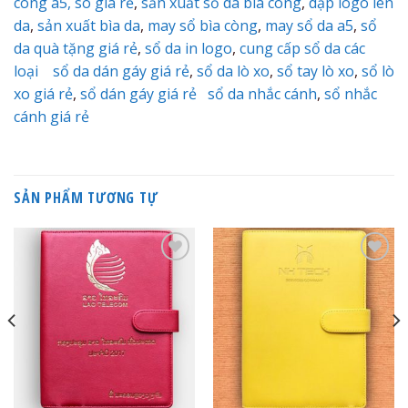
còng a5,
sô giá rẻ
,
sản xuất sổ da bìa còng
,
dập logo lên
da
,
sản xuất bìa da
,
may sổ bìa còng
,
may sổ da a5
,
sổ
da quà tặng giá rẻ
,
sổ da in logo
,
cung cấp sổ da các
loại
sổ da dán gáy giá rẻ
,
sổ da lò xo
,
sổ tay lò xo
,
sổ lò
xo giá rẻ
,
sổ dán gáy giá rẻ
sổ da nhắc cánh
,
sổ nhắc
cánh giá rẻ
SẢN PHẨM TƯƠNG TỰ
Add to
Add to
Wishlist
Wishlist