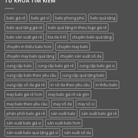
TỪ KHÓA TÌM KIẾM
balo giá rẻ
balo giá sỉ
balo phong phú
balo quà tặng
balo quà tặng giá rẻ
balo quà tặng in theu logo giá rẻ
balo sản xuất giá rẻ
bìa da 6 lổ
chuyên balo quà tặng
chuyên in thêu balo hcm
chuyên may balo
chuyên may balo quà tặng
chuyên sản xuất sổ da
cung cấp balo
cung cấp balo giá rẻ
cung cấp balo giá si
cung cấp balo theo yêu cầu
cung cấp quà tặng balo
cung cấp sổ da giá rẻ
in sổ da theo yêu cầu
in thêu balo
may balo giá rẻ hcm
may balo giá rẻ sài gòn
may balo theo yêu cầu
may sổ da
may sổ si
phân phối balo giá rẻ
sản xuất balo
sản xuất balo giá rẻ
sản xuất balo giá si
sản xuất balo hcm
sản xuất balo quà tặng giá sỉ
sản xuất sổ da