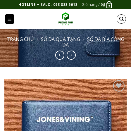
Bỏ
Giỏ hàng /
0
₫
HOTLINE + ZALO: 093 888 5618
0
qua
nội
dung
TRANG CHỦ
/
SỔ DA QUÀ TẶNG
/
SỔ DA BÌA CÒNG
DA
Add to
Wishlist