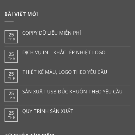
BÀI VIẾT MỚI
COPPY DỮ LIỆU MIỄN PHÍ
25
Th9
DỊCH VỤ IN – KHẮC -ÉP NHIỆT LOGO
25
Th9
THIẾT KẾ MẪU, LOGO THEO YÊU CẦU
25
Th9
SẢN XUẤT USB ĐÚC KHUÔN THEO YÊU CẦU
25
Th9
QUY TRÌNH SẢN XUẤT
25
Th9