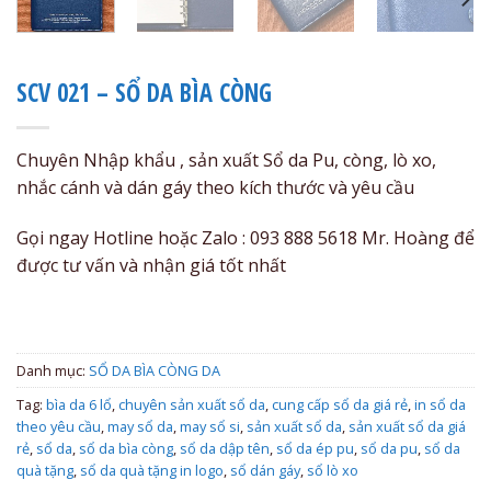
SCV 021 – SỔ DA BÌA CÒNG
Chuyên Nhập khẩu , sản xuất Sổ da Pu, còng, lò xo,
nhắc cánh và dán gáy theo kích thước và yêu cầu
Gọi ngay Hotline hoặc Zalo : 093 888 5618 Mr. Hoàng để
được tư vấn và nhận giá tốt nhất
Danh mục:
SỔ DA BÌA CÒNG DA
Tag:
bìa da 6 lổ
,
chuyên sản xuất sổ da
,
cung cấp sổ da giá rẻ
,
in sổ da
theo yêu cầu
,
may sổ da
,
may sổ si
,
sản xuất sổ da
,
sản xuất sổ da giá
rẻ
,
sổ da
,
sổ da bìa còng
,
sổ da dập tên
,
sổ da ép pu
,
sổ da pu
,
sổ da
quà tặng
,
sổ da quà tặng in logo
,
sổ dán gáy
,
sổ lò xo