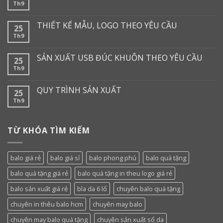
Th9
THIẾT KẾ MẪU, LOGO THEO YÊU CẦU
25
Th9
SẢN XUẤT USB ĐÚC KHUÔN THEO YÊU CẦU
25
Th9
QUY TRÌNH SẢN XUẤT
25
Th9
TỪ KHÓA TÌM KIẾM
balo giá rẻ
balo giá sỉ
balo phong phú
balo quà tặng
balo quà tặng giá rẻ
balo quà tặng in theu logo giá rẻ
balo sản xuất giá rẻ
bìa da 6 lổ
chuyên balo quà tặng
chuyên in thêu balo hcm
chuyên may balo
chuyên may balo quà tặng
chuyên sản xuất sổ da