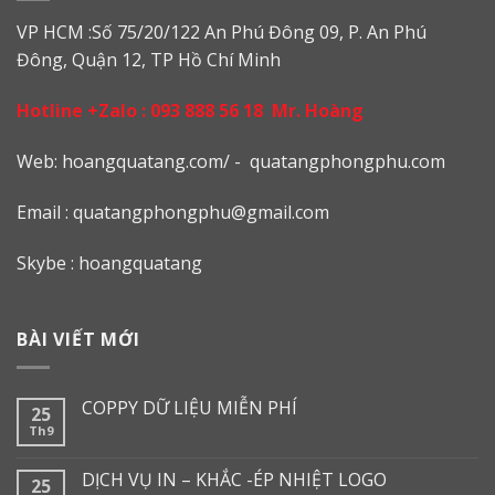
VP HCM :Số 75/20/122 An Phú Đông 09, P. An Phú
Đông, Quận 12, TP Hồ Chí Minh
Hotline +Zalo :
093 888 56 18
Mr. Hoàng
Web: h
oangquatang.com/
-
quatangphongphu.com
Email :
quatangphongphu@gmail.com
Skybe : hoangquatang
BÀI VIẾT MỚI
COPPY DỮ LIỆU MIỄN PHÍ
25
Th9
DỊCH VỤ IN – KHẮC -ÉP NHIỆT LOGO
25