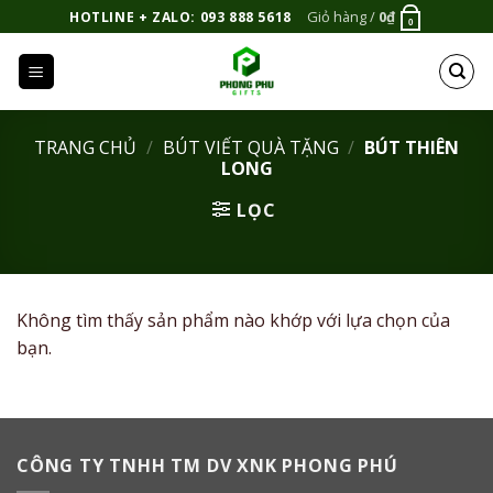
Bỏ
Giỏ hàng /
0
₫
HOTLINE + ZALO: 093 888 5618
0
qua
nội
dung
TRANG CHỦ
/
BÚT VIẾT QUÀ TẶNG
/
BÚT THIÊN
LONG
LỌC
Không tìm thấy sản phẩm nào khớp với lựa chọn của
bạn.
CÔNG TY TNHH TM DV XNK PHONG PHÚ