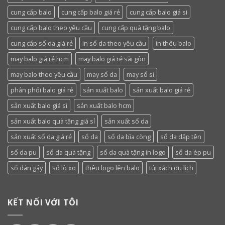
cung cấp balo
cung cấp balo giá rẻ
cung cấp balo giá si
cung cấp balo theo yêu cầu
cung cấp quà tặng balo
cung cấp sổ da giá rẻ
in sổ da theo yêu cầu
in thêu balo
may balo giá rẻ hcm
may balo giá rẻ sài gòn
may balo theo yêu cầu
may sổ da
may sổ si
phân phối balo giá rẻ
sản xuất balo
sản xuất balo giá rẻ
sản xuất balo giá si
sản xuất balo hcm
sản xuất balo quà tặng giá sỉ
sản xuất sổ da
sản xuất sổ da giá rẻ
sổ da
sổ da bìa còng
sổ da dập tên
sổ da pu
sổ da quà tặng
sổ da quà tặng in logo
sổ da ép pu
sổ dán gáy
sổ lò xo
thêu logo lên balo
túi xách du lịch
KẾT NỐI VỚI TÔI