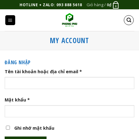
Bỏ
Giỏ hàng /
0
₫
HOTLINE + ZALO: 093 888 5618
0
qua
nội
dung
MY ACCOUNT
ĐĂNG NHẬP
Tên tài khoản hoặc địa chỉ email
*
Mật khẩu
*
Ghi nhớ mật khẩu