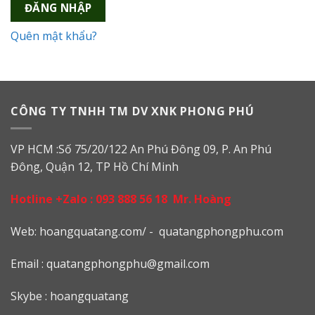
ĐĂNG NHẬP
Quên mật khẩu?
CÔNG TY TNHH TM DV XNK PHONG PHÚ
VP HCM :Số 75/20/122 An Phú Đông 09, P. An Phú
Đông, Quận 12, TP Hồ Chí Minh
Hotline +Zalo :
093 888 56 18
Mr. Hoàng
Web: h
oangquatang.com/
-
quatangphongphu.com
Email :
quatangphongphu@gmail.com
Skybe : hoangquatang