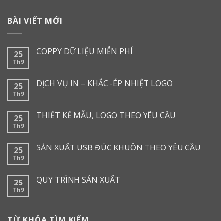
BÀI VIẾT MỚI
COPPY DỮ LIỆU MIỄN PHÍ
25
Th9
DỊCH VỤ IN – KHẮC -ÉP NHIỆT LOGO
25
Th9
THIẾT KẾ MẪU, LOGO THEO YÊU CẦU
25
Th9
SẢN XUẤT USB ĐÚC KHUÔN THEO YÊU CẦU
25
Th9
QUY TRÌNH SẢN XUẤT
25
Th9
TỪ KHÓA TÌM KIẾM