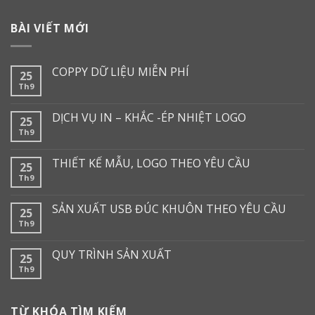
BÀI VIẾT MỚI
COPPY DỮ LIỆU MIỄN PHÍ
25
Th9
DỊCH VỤ IN – KHẮC -ÉP NHIỆT LOGO
25
Th9
THIẾT KẾ MẪU, LOGO THEO YÊU CẦU
25
Th9
SẢN XUẤT USB ĐÚC KHUÔN THEO YÊU CẦU
25
Th9
QUY TRÌNH SẢN XUẤT
25
Th9
TỪ KHÓA TÌM KIẾM