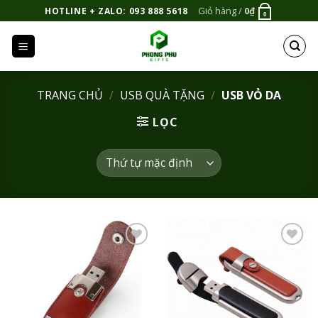
Bỏ
Giỏ hàng /
0
₫
HOTLINE + ZALO: 093 888 5618
0
qua
nội
dung
TRANG CHỦ
/
USB QUÀ TẶNG
/
USB VỎ DA
LỌC
Add to
Add to
Wishlist
Wishlist