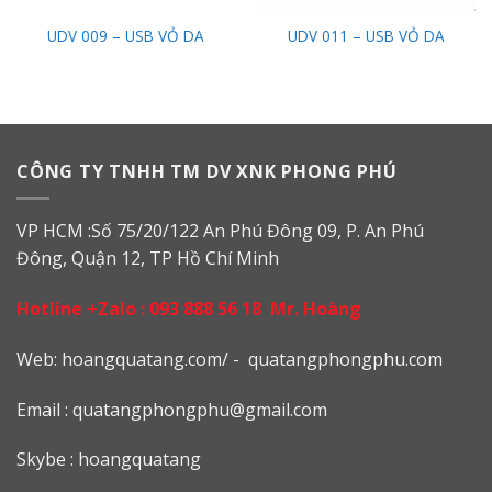
UDV 009 – USB VỎ DA
UDV 011 – USB VỎ DA
CÔNG TY TNHH TM DV XNK PHONG PHÚ
VP HCM :Số 75/20/122 An Phú Đông 09, P. An Phú
Đông, Quận 12, TP Hồ Chí Minh
Hotline +Zalo :
093 888 56 18
Mr. Hoàng
Web: h
oangquatang.com/
-
quatangphongphu.com
Email :
quatangphongphu@gmail.com
Skybe : hoangquatang