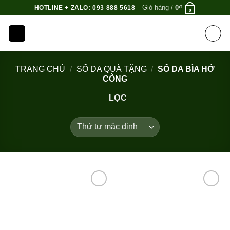
Bỏ
Giỏ hàng /
0
₫
HOTLINE + ZALO: 093 888 5618
0
qua
nội
dung
TRANG CHỦ
/
SỔ DA QUÀ TẶNG
/
SỔ DA BÌA HỞ
CÒNG
LỌC
Add to
Add to
Wishlist
Wishlist