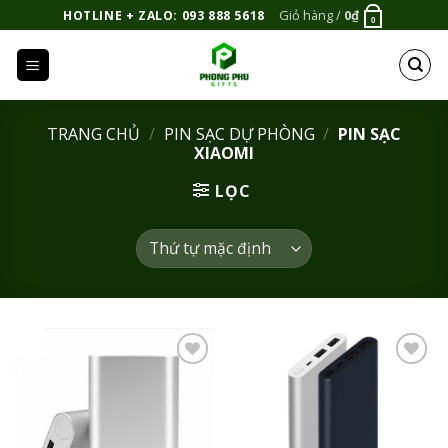
Bỏ
Giỏ hàng /
0
₫
HOTLINE + ZALO: 093 888 5618
0
qua
nội
dung
TRANG CHỦ
/
PIN SẠC DỰ PHÒNG
/
PIN SẠC
XIAOMI
LỌC
Add to
Add to
Wishlist
Wishlist