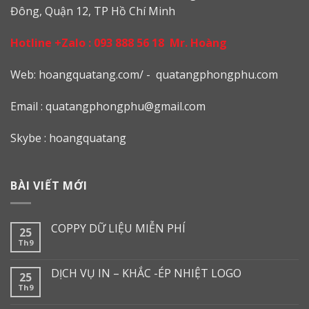
Đông, Quận 12, TP Hồ Chí Minh
Hotline +Zalo :
093 888 56 18
Mr. Hoàng
Web: h
oangquatang.com/
-
quatangphongphu.com
Email :
quatangphongphu@gmail.com
Skybe : hoangquatang
BÀI VIẾT MỚI
COPPY DỮ LIỆU MIỄN PHÍ
25
Th9
DỊCH VỤ IN – KHẮC -ÉP NHIỆT LOGO
25
Th9