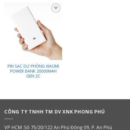
Add to
Wishlist
PIN SẠC DỰ PHÒNG XIAOMI
POWER BANK 20000MAH
GEN 2C
CÔNG TY TNHH TM DV XNK PHONG PHÚ
VP HCM :Số 75/20/122 An Phú Đông 09, P. An Phú