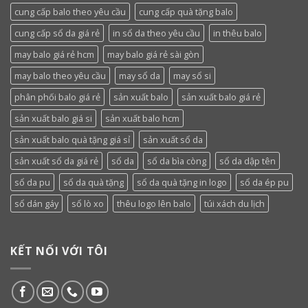
cung cấp balo theo yêu cầu
cung cấp quà tặng balo
cung cấp sổ da giá rẻ
in sổ da theo yêu cầu
in thêu balo
may balo giá rẻ hcm
may balo giá rẻ sài gòn
may balo theo yêu cầu
may sổ da
may sổ si
phân phối balo giá rẻ
sản xuất balo
sản xuất balo giá rẻ
sản xuất balo giá si
sản xuất balo hcm
sản xuất balo quà tặng giá sỉ
sản xuất sổ da
sản xuất sổ da giá rẻ
sổ da
sổ da bìa còng
sổ da dập tên
sổ da pu
sổ da quà tặng
sổ da quà tặng in logo
sổ da ép pu
sổ dán gáy
sổ lò xo
thêu logo lên balo
túi xách du lịch
KẾT NỐI VỚI TÔI