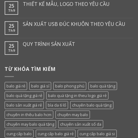
THIẾT KẾ MẪU, LOGO THEO YÊU CẦU
25
Th9
SẢN XUẤT USB ĐÚC KHUÔN THEO YÊU CẦU
25
Th9
QUY TRÌNH SẢN XUẤT
25
Th9
TỪ KHÓA TÌM KIẾM
balo giá rẻ
balo giá sỉ
balo phong phú
balo quà tặng
balo quà tặng giá rẻ
balo quà tặng in theu logo giá rẻ
balo sản xuất giá rẻ
bìa da 6 lổ
chuyên balo quà tặng
chuyên in thêu balo hcm
chuyên may balo
chuyên may balo quà tặng
chuyên sản xuất sổ da
cung cấp balo
cung cấp balo giá rẻ
cung cấp balo giá si