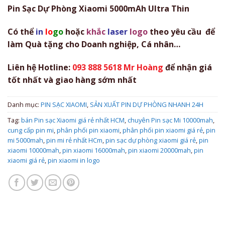
Pin Sạc Dự Phòng Xiaomi 5000mAh Ultra Thin
Có thể
in
lo
go
hoặc
khắc
laser
logo
theo yêu cầu để
làm Quà tặng cho Doanh nghiệp, Cá nhân…
Liên hệ Hotline:
093 888 5618 Mr Hoàng
để nhận giá
tốt nhất và giao hàng sớm nhất
Danh mục:
PIN SẠC XIAOMI
,
SẢN XUẤT PIN DỰ PHÒNG NHANH 24H
Tag:
bán Pin sạc Xiaomi giá rẻ nhất HCM
,
chuyên Pin sạc Mi 10000mah
,
cung cấp pin mi
,
phân phối pin xiaomi
,
phân phối pin xiaomi giá rẻ
,
pin
mi 5000mah
,
pin mi rẻ nhất HCm
,
pin sạc dự phòng xiaomi giá rẻ
,
pin
xiaomi 10000mah
,
pin xiaomi 16000mah
,
pin xiaomi 20000mah
,
pin
xiaomi giá rẻ
,
pin xiaomi in logo