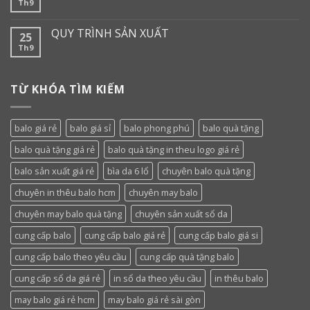
Th9
QUY TRÌNH SẢN XUẤT
25
Th9
TỪ KHÓA TÌM KIẾM
balo giá rẻ
balo giá sỉ
balo phong phú
balo quà tặng
balo quà tặng giá rẻ
balo quà tặng in theu logo giá rẻ
balo sản xuất giá rẻ
bìa da 6 lổ
chuyên balo quà tặng
chuyên in thêu balo hcm
chuyên may balo
chuyên may balo quà tặng
chuyên sản xuất sổ da
cung cấp balo
cung cấp balo giá rẻ
cung cấp balo giá si
cung cấp balo theo yêu cầu
cung cấp quà tặng balo
cung cấp sổ da giá rẻ
in sổ da theo yêu cầu
in thêu balo
may balo giá rẻ hcm
may balo giá rẻ sài gòn