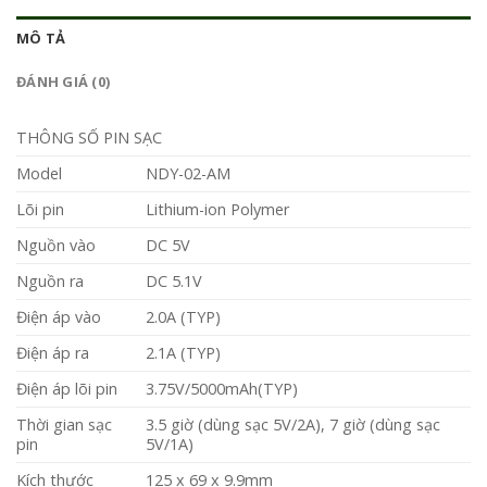
MÔ TẢ
ĐÁNH GIÁ (0)
THÔNG SỐ PIN SẠC
Model
NDY-02-AM
Lõi pin
Lithium-ion Polymer
Nguồn vào
DC 5V
Nguồn ra
DC 5.1V
Điện áp vào
2.0A (TYP)
Điện áp ra
2.1A (TYP)
Điện áp lõi pin
3.75V/5000mAh(TYP)
Thời gian sạc
3.5 giờ (dùng sạc 5V/2A), 7 giờ (dùng sạc
pin
5V/1A)
Kích thước
125 x 69 x 9.9mm