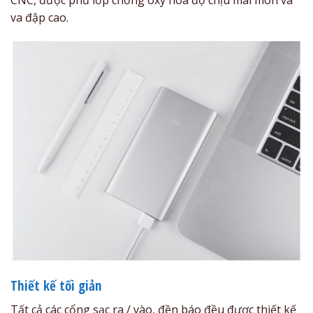
CNC, được phủ lớp chống oxy hóa độ chịu mài mòn và
va đập cao.
Thiết kế tối giản
Tất cả các cổng sạc ra / vào, đền báo đều được thiết kế