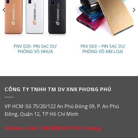
PNV 020- PIN SẠC DỰ
PKV 003 – PIN SẠC DỰ
PHÒNG VỎ NHỰA
PHÒNG VỎ KIM LOẠI
CÔNG TY TNHH TM DV XNK PHONG PHÚ
VP HCM :Số 75/20/122 An Phú Đông 09, P. An Phú
Đông, Quận 12, TP Hồ Chí Minh
Hotline +Zalo :
093 888 56 18
Mr. Hoàng