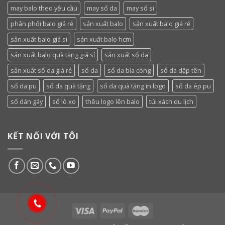
may balo theo yêu cầu
may sổ da
may sổ si
phân phối balo giá rẻ
sản xuất balo
sản xuất balo giá rẻ
sản xuất balo giá si
sản xuất balo hcm
sản xuất balo quà tặng giá sỉ
sản xuất sổ da
sản xuất sổ da giá rẻ
sổ da
sổ da bìa còng
sổ da dập tên
sổ da pu
sổ da quà tặng
sổ da quà tặng in logo
sổ da ép pu
sổ dán gáy
sổ lò xo
thêu logo lên balo
túi xách du lịch
KẾT NỐI VỚI TÔI