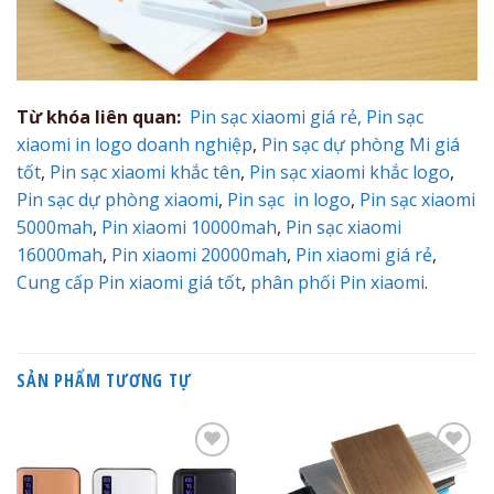
Từ khóa liên quan:
Pin sạc xiaomi giá rẻ,
Pin sạc
xiaomi in logo doanh nghiệp
,
Pin sạc dự phòng Mi giá
tốt
,
Pin sạc xiaomi khắc tên
,
Pin sạc xiaomi khắc logo
,
Pin sạc dự phòng xiaomi
,
Pin sạc in logo
,
Pin sạc xiaomi
5000mah
,
Pin xiaomi 10000mah
,
Pin sạc xiaomi
16000mah
,
Pin xiaomi 20000mah
,
Pin xiaomi giá rẻ
,
Cung cấp Pin xiaomi giá tốt
,
phân phối Pin xiaomi
.
SẢN PHẨM TƯƠNG TỰ
Add to
Add to
Wishlist
Wishlist