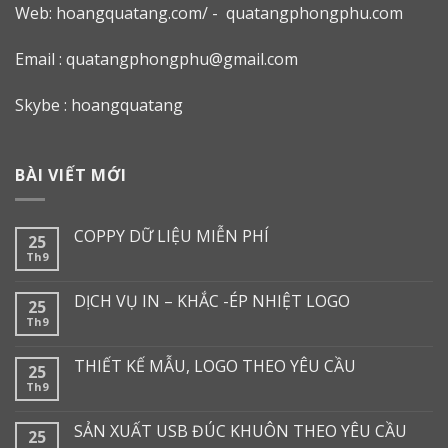
Web: h
oangquatang.com/
-
quatangphongphu.com
Email :
quatangphongphu@gmail.com
Skybe : hoangquatang
BÀI VIẾT MỚI
COPPY DỮ LIỆU MIỄN PHÍ
25
Th9
DỊCH VỤ IN – KHẮC -ÉP NHIỆT LOGO
25
Th9
THIẾT KẾ MẪU, LOGO THEO YÊU CẦU
25
Th9
SẢN XUẤT USB ĐÚC KHUÔN THEO YÊU CẦU
25