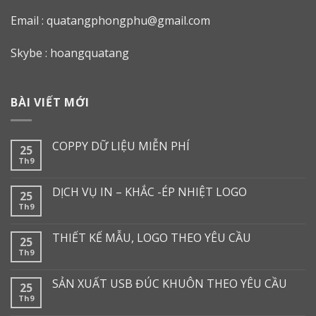
Email :
quatangphongphu@gmail.com
Skybe : hoangquatang
BÀI VIẾT MỚI
COPPY DỮ LIỆU MIỄN PHÍ
25
Th9
DỊCH VỤ IN – KHẮC -ÉP NHIỆT LOGO
25
Th9
THIẾT KẾ MẪU, LOGO THEO YÊU CẦU
25
Th9
SẢN XUẤT USB ĐÚC KHUÔN THEO YÊU CẦU
25
Th9