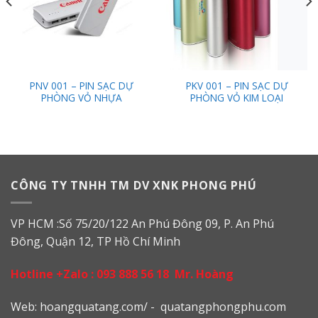
PNV 001 – PIN SẠC DỰ
PKV 001 – PIN SẠC DỰ
PHÒNG VỎ NHỰA
PHÒNG VỎ KIM LOẠI
CÔNG TY TNHH TM DV XNK PHONG PHÚ
VP HCM :Số 75/20/122 An Phú Đông 09, P. An Phú
Đông, Quận 12, TP Hồ Chí Minh
Hotline +Zalo :
093 888 56 18
Mr. Hoàng
Web: h
oangquatang.com/
-
quatangphongphu.com