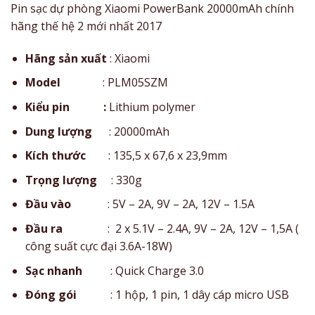
Pin sạc dự phòng Xiaomi PowerBank 20000mAh chính
hãng thế hệ 2 mới nhất 2017
Hãng sản xuất
: Xiaomi
Model
: PLM05SZM
Kiểu pin
:
Lithium polymer
Dung lượng
: 20000mAh
Kích thước
: 135,5 x 67,6 x 23,9mm
Trọng lượng
: 330g
Đầu vào
: 5V – 2A, 9V – 2A, 12V – 1.5A
Đầu ra
: 2 x 5.1V – 2.4A, 9V – 2A, 12V – 1,5A (
công suất cực đại 3.6A-18W)
Sạc nhanh
: Quick Charge 3.0
Đóng gói
: 1 hộp, 1 pin, 1 dây cáp micro USB