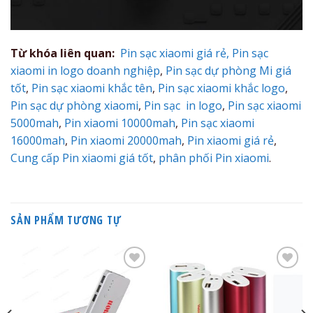
Từ khóa liên quan:
Pin sạc xiaomi giá rẻ,
Pin sạc
xiaomi in logo doanh nghiệp
,
Pin sạc dự phòng Mi giá
tốt
,
Pin sạc xiaomi khắc tên
,
Pin sạc xiaomi khắc logo
,
Pin sạc dự phòng xiaomi
,
Pin sạc in logo
,
Pin sạc xiaomi
5000mah
,
Pin xiaomi 10000mah
,
Pin sạc xiaomi
16000mah
,
Pin xiaomi 20000mah
,
Pin xiaomi giá rẻ
,
Cung cấp Pin xiaomi giá tốt
,
phân phối Pin xiaomi
.
SẢN PHẨM TƯƠNG TỰ
Add to
Add to
Wishlist
Wishlist