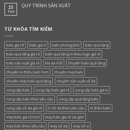
QUY TRÌNH SẢN XUẤT
25
Th9
TỪ KHÓA TÌM KIẾM
balo giá rẻ
balo giá sỉ
balo phong phú
balo quà tặng
balo quà tặng giá rẻ
balo quà tặng in theu logo giá rẻ
balo sản xuất giá rẻ
bìa da 6 lổ
chuyên balo quà tặng
chuyên in thêu balo hcm
chuyên may balo
chuyên may balo quà tặng
chuyên sản xuất sổ da
cung cấp balo
cung cấp balo giá rẻ
cung cấp balo giá si
cung cấp balo theo yêu cầu
cung cấp quà tặng balo
cung cấp sổ da giá rẻ
in sổ da theo yêu cầu
in thêu balo
may balo giá rẻ hcm
may balo giá rẻ sài gòn
may balo theo yêu cầu
may sổ da
may sổ si