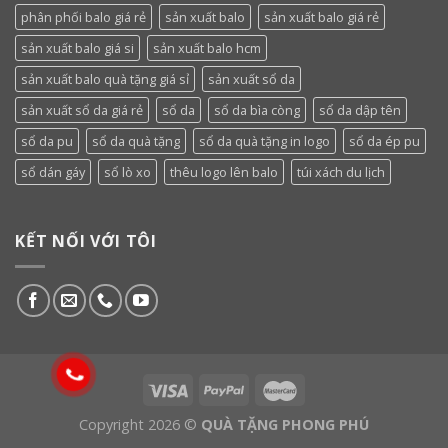
phân phối balo giá rẻ
sản xuất balo
sản xuất balo giá rẻ
sản xuất balo giá si
sản xuất balo hcm
sản xuất balo quà tặng giá sỉ
sản xuất sổ da
sản xuất sổ da giá rẻ
sổ da
sổ da bìa còng
sổ da dập tên
sổ da pu
sổ da quà tặng
sổ da quà tặng in logo
sổ da ép pu
sổ dán gáy
sổ lò xo
thêu logo lên balo
túi xách du lịch
KẾT NỐI VỚI TÔI
Copyright 2026 ©
QUÀ TẶNG PHONG PHÚ