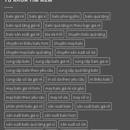
TỪ KHÓA TÌM KIẾM
balo giá rẻ
balo giá sỉ
balo phong phú
balo quà tặng
balo quà tặng giá rẻ
balo quà tặng in theu logo giá rẻ
balo sản xuất giá rẻ
bìa da 6 lổ
chuyên balo quà tặng
chuyên in thêu balo hcm
chuyên may balo
chuyên may balo quà tặng
chuyên sản xuất sổ da
cung cấp balo
cung cấp balo giá rẻ
cung cấp balo giá si
cung cấp balo theo yêu cầu
cung cấp quà tặng balo
cung cấp sổ da giá rẻ
in sổ da theo yêu cầu
in thêu balo
may balo giá rẻ hcm
may balo giá rẻ sài gòn
may balo theo yêu cầu
may sổ da
may sổ si
phân phối balo giá rẻ
sản xuất balo
sản xuất balo giá rẻ
sản xuất balo giá si
sản xuất balo hcm
sản xuất balo quà tặng giá sỉ
sản xuất sổ da