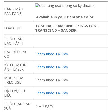
BẢNG MÀU
PANTONE
Available in your Pantone Color
TOSHIBA – SAMSUNG – KINGSTON –
LOẠI CHIP
TRANSCEND – SANDISK
THỜI GIAN
BẢO HÀNH
BAO BÌ ĐÓNG
Tham Kháo Tại Đây.
GÓI
KỸ THUẬT IN
Tham Kháo Tại Đây.
ẤN – LASER
MÓC KHÓA
Tham Kháo Tại Đây.
TREO USB
DỊCH VỤ DỮ
Tham Kháo Tại Đây.
LIỆU
THỜI GIAN SẢN
1 – 3 ngày
XUẤT