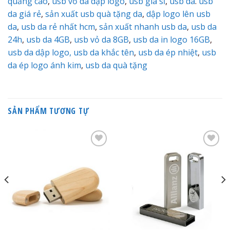
quảng cáo
,
usb vỏ da dập logo
,
usb giá sỉ
,
usb da
.
usb
da giá rẻ
,
sản xuất usb quà tặng da
,
dập logo lên usb
da
,
usb da rẻ nhất hcm
,
sản xuất nhanh usb da
,
usb da
24h
,
usb da 4GB
,
usb vỏ da 8GB
,
usb da in logo 16GB
,
usb da dập logo,
usb da khắc tên
,
usb da ép nhiệt
,
usb
da ép logo ánh kim
,
usb da quà tặng
SẢN PHẨM TƯƠNG TỰ
Add to
Add to
Wishlist
Wishlist