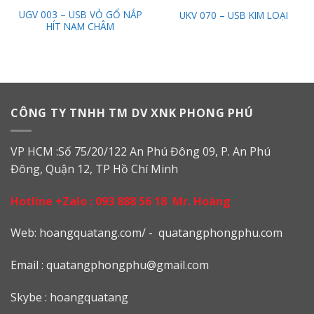
UGV 003 – USB VỎ GỔ NẮP
UKV 070 – USB KIM LOẠI
HÍT NAM CHÂM
CÔNG TY TNHH TM DV XNK PHONG PHÚ
VP HCM :Số 75/20/122 An Phú Đông 09, P. An Phú
Đông, Quận 12, TP Hồ Chí Minh
Hotline +Zalo :
093 888 56 18
Mr. Hoàng
Web: h
oangquatang.com/
-
quatangphongphu.com
Email :
quatangphongphu@gmail.com
Skybe : hoangquatang