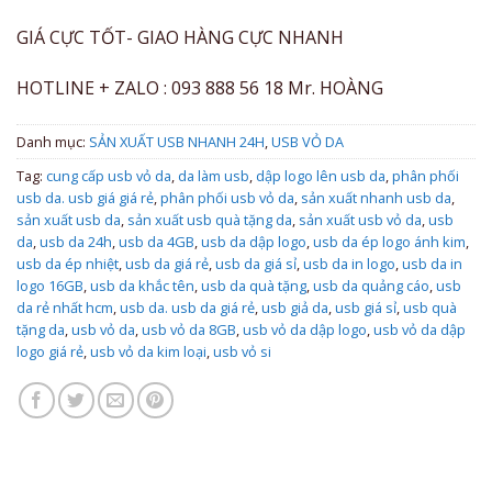
GIÁ CỰC TỐT- GIAO HÀNG CỰC NHANH
HOTLINE + ZALO : 093 888 56 18 Mr. HOÀNG
Danh mục:
SẢN XUẤT USB NHANH 24H
,
USB VỎ DA
Tag:
cung cấp usb vỏ da
,
da làm usb
,
dập logo lên usb da
,
phân phối
usb da. usb giá giá rẻ
,
phân phối usb vỏ da
,
sản xuất nhanh usb da
,
sản xuất usb da
,
sản xuất usb quà tặng da
,
sản xuất usb vỏ da
,
usb
da
,
usb da 24h
,
usb da 4GB
,
usb da dập logo
,
usb da ép logo ánh kim
,
usb da ép nhiệt
,
usb da giá rẻ
,
usb da giá sỉ
,
usb da in logo
,
usb da in
logo 16GB
,
usb da khắc tên
,
usb da quà tặng
,
usb da quảng cáo
,
usb
da rẻ nhất hcm
,
usb da. usb da giá rẻ
,
usb giả da
,
usb giá sỉ
,
usb quà
tặng da
,
usb vỏ da
,
usb vỏ da 8GB
,
usb vỏ da dập logo
,
usb vỏ da dập
logo giá rẻ
,
usb vỏ da kim loại
,
usb vỏ si