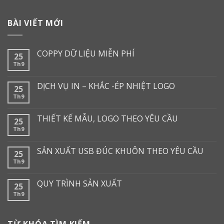
BÀI VIẾT MỚI
COPPY DỮ LIỆU MIỄN PHÍ
25
Th9
DỊCH VỤ IN – KHẮC -ÉP NHIỆT LOGO
25
Th9
THIẾT KẾ MẪU, LOGO THEO YÊU CẦU
25
Th9
SẢN XUẤT USB ĐÚC KHUÔN THEO YÊU CẦU
25
Th9
QUY TRÌNH SẢN XUẤT
25
Th9