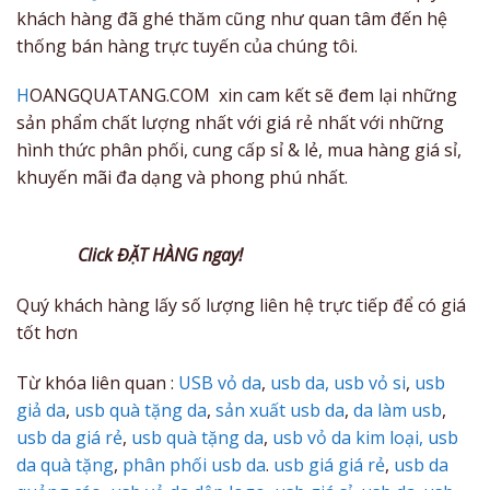
khách hàng đã ghé thăm cũng như quan tâm đến hệ
thống bán hàng trực tuyến của chúng tôi.
H
OANGQUATANG.COM xin cam kết sẽ đem lại những
sản phẩm chất lượng nhất với giá rẻ nhất với những
hình thức phân phối, cung cấp sỉ & lẻ, mua hàng giá sỉ,
khuyến mãi đa dạng và phong phú nhất.
Click ĐẶT HÀNG ngay!
Quý khách hàng lấy số lượng liên hệ trực tiếp để có giá
tốt hơn
Từ khóa liên quan :
USB vỏ da
,
usb da,
usb vỏ si
,
usb
giả da
,
usb quà tặng da
,
sản xuất usb da
,
da làm usb
,
usb da giá rẻ
,
usb quà tặng da
,
usb vỏ da kim loại,
usb
da quà tặng
,
phân phối usb da
.
usb giá giá rẻ
,
usb da