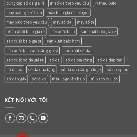
cung cấp sổ da giá rẻ
in sổ da theo yêu cầu
in thêu balo
may balo giá rẻ hcm
may balo giá rẻ sài gòn
may balo theo yêu cầu
may sổ da
may sổ si
phân phối balo giá rẻ
sản xuất balo
sản xuất balo giá rẻ
sản xuất balo giá si
sản xuất balo hcm
sản xuất balo quà tặng giá sỉ
sản xuất sổ da
sản xuất sổ da giá rẻ
sổ da
sổ da bìa còng
sổ da dập tên
sổ da pu
sổ da quà tặng
sổ da quà tặng in logo
sổ da ép pu
sổ dán gáy
sổ lò xo
thêu logo lên balo
túi xách du lịch
KẾT NỐI VỚI TÔI