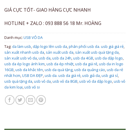
GIÁ CỰC TỐT- GIAO HÀNG CỰC NHANH
HOTLINE + ZALO : 093 888 56 18 Mr. HOÀNG
Danh mục:
USB VỎ DA
Tag:
da làm usb
,
dập logo lên usb da
,
phân phối usb da. usb giá giá rẻ
,
sản xuất nhanh usb da
,
sản xuất usb da
,
sản xuất usb quà tặng da
,
sản xuất usb vỏ da
,
usb da
,
usb da 24h
,
usb da 4GB
,
usb da dập logo
,
usb da ép logo ánh kim
,
usb da ép nhiệt
,
usb da giá rẻ
,
usb da in logo
16GB
,
usb da khắc tên
,
usb da quà tặng
,
usb da quảng cáo
,
usb da rẻ
nhất hcm
,
USB DA ĐẸP
,
usb da. usb da giá rẻ
,
usb giả da
,
usb giá sỉ
,
usb quà tặng da
,
usb vỏ da
,
usb vỏ da 8GB
,
usb vỏ da dập logo
,
usb vỏ
da kim loại
,
usb vỏ si