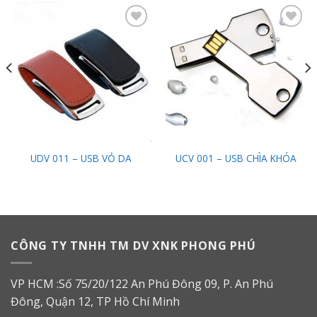
Add to
Add to
Wishlist
Wishlist
UDV 011 – USB VỎ DA
UCV 001 – USB CHÌA KHÓA
CÔNG TY TNHH TM DV XNK PHONG PHÚ
VP HCM :Số 75/20/122 An Phú Đông 09, P. An Phú
Đông, Quận 12, TP Hồ Chí Minh