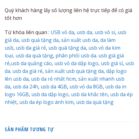
Quý khách hàng lấy số lượng liên hệ trực tiếp để có giá
tốt hơn
Từ khóa liên quan :
USB vỏ da
,
usb da,
usb vỏ si
,
usb
giả da
,
usb quà tặng da
,
sản xuất usb da
,
da làm
usb
,
usb da giá rẻ
,
usb quà tặng da
,
usb vỏ da kim
loại,
usb da quà tặng
,
phân phối usb da
.
usb giá giá
rẻ
,
usb da quảng cáo
,
usb vỏ da dập logo
,
usb giá sỉ
,
usb
da
.
usb da giá rẻ
,
sản xuất usb quà tặng da
,
dập logo
lên usb da
,
usb da rẻ nhất hcm
,
sản xuất nhanh usb
da
,
usb da 24h
,
usb da 4GB
,
usb vỏ da 8GB
,
usb da in
logo 16GB
,
usb da dập logo,
usb da khắc tên
,
usb da ép
nhiệt
,
usb da ép logo ánh kim
,
usb da quà tặng
SẢN PHẨM TƯƠNG TỰ