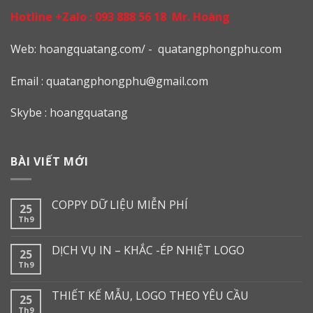
Hotline +Zalo :
093 888 56 18
Mr. Hoàng
Web: h
oangquatang.com/
-
quatangphongphu.com
Email :
quatangphongphu@gmail.com
Skybe : hoangquatang
BÀI VIẾT MỚI
COPPY DỮ LIỆU MIỄN PHÍ
25
Th9
DỊCH VỤ IN – KHẮC -ÉP NHIỆT LOGO
25
Th9
THIẾT KẾ MẪU, LOGO THEO YÊU CẦU
25
Th9