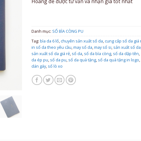
Hoàng để được tư vấn và nhận giá tốt nhất
Danh mục:
SỔ BÌA CÒNG PU
Tag:
bìa da 6 lổ
,
chuyên sản xuất sổ da
,
cung cấp sổ da giá 
in sổ da theo yêu cầu
,
may sổ da
,
may sổ si
,
sản xuất sổ da
sản xuất sổ da giá rẻ
,
sổ da
,
sổ da bìa còng
,
sổ da dập tên
,
da ép pu
,
sổ da pu
,
sổ da quà tặng
,
sổ da quà tặng in logo
,
dán gáy
,
sổ lò xo