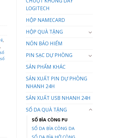
CHUỘT KHÔNG DÂY
LOGITECH
HỘP NAMECARD
HỘP QUÀ TẶNG
rẻ
,
NÓN BẢO HIỂM
,
sổ
PIN SẠC DỰ PHÒNG
sổ
SẢN PHẨM KHÁC
SẢN XUẤT PIN DỰ PHÒNG
NHANH 24H
SẢN XUẤT USB NHANH 24H
SỔ DA QUÀ TẶNG
SỔ BÌA CÒNG PU
SỔ DA BÌA CÒNG DA
SỔ DA BÌA HỞ CÒNG