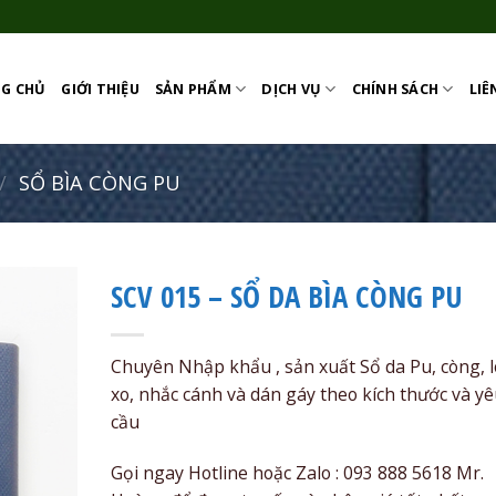
G CHỦ
GIỚI THIỆU
SẢN PHẨM
DỊCH VỤ
CHÍNH SÁCH
LIÊ
/
SỔ BÌA CÒNG PU
SCV 015 – SỔ DA BÌA CÒNG PU
Add to
Wishlist
Chuyên Nhập khẩu , sản xuất Sổ da Pu, còng, l
xo, nhắc cánh và dán gáy theo kích thước và y
cầu
Gọi ngay Hotline hoặc Zalo : 093 888 5618 Mr.