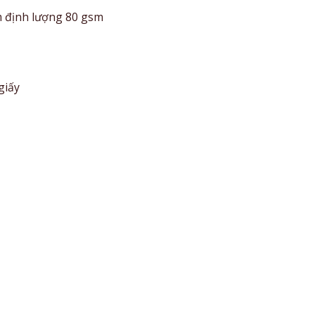
em định lượng 80 gsm
giấy