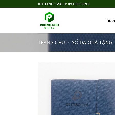
Bỏ
HOTLINE + ZALO: 093 888 5618
qua
nội
TRAN
dung
TRANG CHỦ
/
SỔ DA QUÀ TẶNG