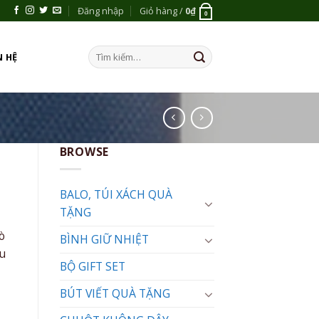
Đăng nhập
Giỏ hàng /
0
₫
0
Tìm
N HỆ
kiếm:
BROWSE
BALO, TÚI XÁCH QUÀ
TẶNG
ò
BÌNH GIỮ NHIỆT
êu
BỘ GIFT SET
BÚT VIẾT QUÀ TẶNG