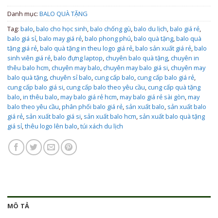
Danh mục:
BALO QUÀ TẶNG
Tag:
balo
,
balo cho học sinh
,
balo chống gù
,
balo du lịch
,
balo giá rẻ
,
balo giá sỉ
,
balo may giá rẻ
,
balo phong phú
,
balo quà tặng
,
balo quà
tặng giá rẻ
,
balo quà tặng in theu logo giá rẻ
,
balo sản xuất giá rẻ
,
balo
sinh viên giá rẻ
,
balo đựng laptop
,
chuyên balo quà tặng
,
chuyên in
thêu balo hcm
,
chuyên may balo
,
chuyên may balo giá si
,
chuyên may
balo quà tặng
,
chuyên sỉ balo
,
cung cấp balo
,
cung cấp balo giá rẻ
,
cung cấp balo giá si
,
cung cấp balo theo yêu cầu
,
cung cấp quà tặng
balo
,
in thêu balo
,
may balo giá rẻ hcm
,
may balo giá rẻ sài gòn
,
may
balo theo yêu cầu
,
phân phối balo giá rẻ
,
sản xuất balo
,
sản xuất balo
giá rẻ
,
sản xuất balo giá si
,
sản xuất balo hcm
,
sản xuất balo quà tặng
giá sỉ
,
thêu logo lên balo
,
túi xách du lịch
MÔ TẢ