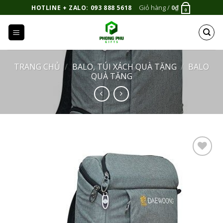
Bỏ
Giỏ hàng /
0
₫
HOTLINE + ZALO: 093 888 5618
0
qua
nội
dung
TRANG CHỦ
/
BALO, TÚI XÁCH QUÀ TẶNG
/
BALO
QUÀ TẶNG
Add to
Wishlist