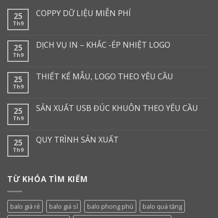
COPPY DỮ LIỆU MIỄN PHÍ
25
Th9
DỊCH VỤ IN – KHẮC -ÉP NHIỆT LOGO
25
Th9
THIẾT KẾ MẪU, LOGO THEO YÊU CẦU
25
Th9
SẢN XUẤT USB ĐÚC KHUÔN THEO YÊU CẦU
25
Th9
QUY TRÌNH SẢN XUẤT
25
Th9
TỪ KHÓA TÌM KIẾM
balo giá rẻ
balo giá sỉ
balo phong phú
balo quà tặng