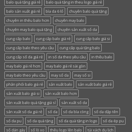
balo quà tặng giá rẻ
balo quà tặng in theu logo giá rẻ
balo sản xuất giá rẻ
bìa da 6 lổ
chuyên balo quà tặng
chuyên in thêu balo hcm
chuyên may balo
chuyên may balo quà tặng
chuyên sản xuất sổ da
cung cấp balo
cung cấp balo giá rẻ
cung cấp balo giá si
cung cấp balo theo yêu cầu
cung cấp quà tặng balo
cung cấp sổ da giá rẻ
in sổ da theo yêu cầu
in thêu balo
may balo giá rẻ hcm
may balo giá rẻ sài gòn
may balo theo yêu cầu
may sổ da
may sổ si
phân phối balo giá rẻ
sản xuất balo
sản xuất balo giá rẻ
sản xuất balo giá si
sản xuất balo hcm
sản xuất balo quà tặng giá sỉ
sản xuất sổ da
sản xuất sổ da giá rẻ
sổ da
sổ da bìa còng
sổ da dập tên
sổ da pu
sổ da quà tặng
sổ da quà tặng in logo
sổ da ép pu
sổ dán gáy
sổ lò xo
thêu logo lên balo
túi xách du lịch