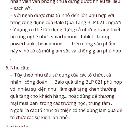
nhân viên văn phòng chứa đựng được nhiều tài liệu
– sách vở .
– Với ngăn được chia từ nhỏ đến lớn phù hợp với
từng công dụng của Balo Qùa Tặng BLP 021 , người
sử dụng có thể tận dụng đựng cả những trang thiết
bị công nghệ như : smartphone , tablet , laptop ,
powerbank , headphone , . . . trên dòng sản phẩm
này vì nó có cả mút giảm sốc và không gian phù hợp
.
Nhu cầu:
– Tùy theo nhu cầu sử dụng của các tổ chức , cá
nhân , công đoàn . . . Balo quà tặng BLP 021 phù hợp
với nhiều sự kiện như : làm quà tặng khen thưởng,
quà tặng cho khách hàng… hoặc dùng để thương
mại mua bán trong các trường học , trung tâm .
Ngoài ra các tổ chức từ thiện có thể dùng làm quà để
tổ chức các sự kiện lớn nhỏ .