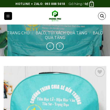
Bỏ
Giỏ hàng /
0
₫
HOTLINE + ZALO: 093 888 5618
0
qua
nội
dung
TRANG CHỦ
/
BALO, TÚI XÁCH QUÀ TẶNG
/
BALO
QUÀ TẶNG
Add to
Wishlist