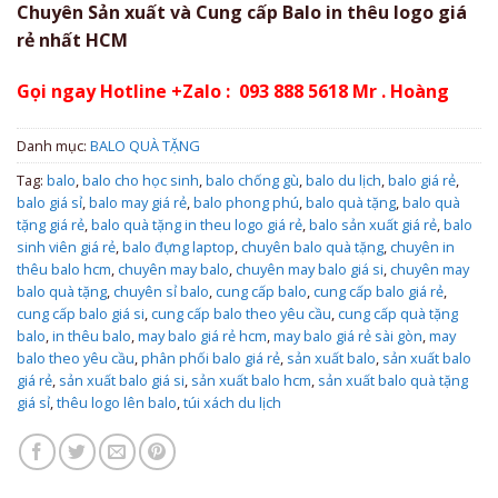
Chuyên Sản xuất và Cung cấp Balo in thêu logo giá
rẻ nhất HCM
Gọi ngay Hotline +Zalo : 093 888 5618 Mr . Hoàng
Danh mục:
BALO QUÀ TẶNG
Tag:
balo
,
balo cho học sinh
,
balo chống gù
,
balo du lịch
,
balo giá rẻ
,
balo giá sỉ
,
balo may giá rẻ
,
balo phong phú
,
balo quà tặng
,
balo quà
tặng giá rẻ
,
balo quà tặng in theu logo giá rẻ
,
balo sản xuất giá rẻ
,
balo
sinh viên giá rẻ
,
balo đựng laptop
,
chuyên balo quà tặng
,
chuyên in
thêu balo hcm
,
chuyên may balo
,
chuyên may balo giá si
,
chuyên may
balo quà tặng
,
chuyên sỉ balo
,
cung cấp balo
,
cung cấp balo giá rẻ
,
cung cấp balo giá si
,
cung cấp balo theo yêu cầu
,
cung cấp quà tặng
balo
,
in thêu balo
,
may balo giá rẻ hcm
,
may balo giá rẻ sài gòn
,
may
balo theo yêu cầu
,
phân phối balo giá rẻ
,
sản xuất balo
,
sản xuất balo
giá rẻ
,
sản xuất balo giá si
,
sản xuất balo hcm
,
sản xuất balo quà tặng
giá sỉ
,
thêu logo lên balo
,
túi xách du lịch