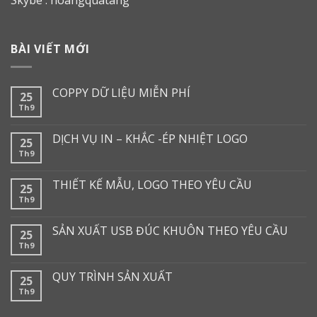
BÀI VIẾT MỚI
COPPY DỮ LIỆU MIỄN PHÍ
25
Th9
DỊCH VỤ IN – KHẮC -ÉP NHIỆT LOGO
25
Th9
THIẾT KẾ MẪU, LOGO THEO YÊU CẦU
25
Th9
SẢN XUẤT USB ĐÚC KHUÔN THEO YÊU CẦU
25
Th9
QUY TRÌNH SẢN XUẤT
25
Th9