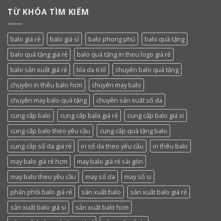
TỪ KHÓA TÌM KIẾM
balo giá rẻ
balo giá sỉ
balo phong phú
balo quà tặng
balo quà tặng giá rẻ
balo quà tặng in theu logo giá rẻ
balo sản xuất giá rẻ
bìa da 6 lổ
chuyên balo quà tặng
chuyên in thêu balo hcm
chuyên may balo
chuyên may balo quà tặng
chuyên sản xuất sổ da
cung cấp balo
cung cấp balo giá rẻ
cung cấp balo giá si
cung cấp balo theo yêu cầu
cung cấp quà tặng balo
cung cấp sổ da giá rẻ
in sổ da theo yêu cầu
in thêu balo
may balo giá rẻ hcm
may balo giá rẻ sài gòn
may balo theo yêu cầu
may sổ da
may sổ si
phân phối balo giá rẻ
sản xuất balo
sản xuất balo giá rẻ
sản xuất balo giá si
sản xuất balo hcm