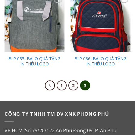
Add to
Add to
Wishlist
Wishlist
BLP 035- BALO QUÀ TẶNG
BLP 036- BALO QUÀ TẶNG
IN THÊU LOGO
IN THÊU LOGO
1
2
3
CÔNG TY TNHH TM DV XNK PHONG PHÚ
VP HCM :Số 75/20/122 An Phú Đông 09, P. An Phú