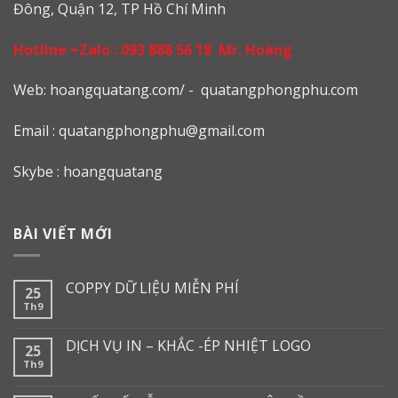
Đông, Quận 12, TP Hồ Chí Minh
Hotline +Zalo :
093 888 56 18
Mr. Hoàng
Web: h
oangquatang.com/
-
quatangphongphu.com
Email :
quatangphongphu@gmail.com
Skybe : hoangquatang
BÀI VIẾT MỚI
COPPY DỮ LIỆU MIỄN PHÍ
25
Th9
DỊCH VỤ IN – KHẮC -ÉP NHIỆT LOGO
25
Th9