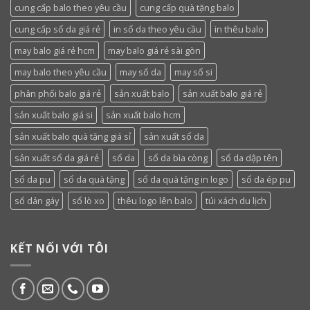
cung cấp balo theo yêu cầu
cung cấp quà tặng balo
cung cấp sổ da giá rẻ
in sổ da theo yêu cầu
in thêu balo
may balo giá rẻ hcm
may balo giá rẻ sài gòn
may balo theo yêu cầu
may sổ da
may sổ si
phân phối balo giá rẻ
sản xuất balo
sản xuất balo giá rẻ
sản xuất balo giá si
sản xuất balo hcm
sản xuất balo quà tặng giá sỉ
sản xuất sổ da
sản xuất sổ da giá rẻ
sổ da
sổ da bìa còng
sổ da dập tên
sổ da pu
sổ da quà tặng
sổ da quà tặng in logo
sổ da ép pu
sổ dán gáy
sổ lò xo
thêu logo lên balo
túi xách du lịch
KẾT NỐI VỚI TÔI