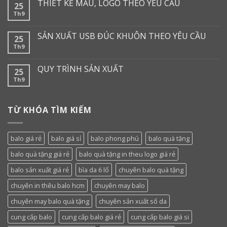
THIẾT KẾ MẪU, LOGO THEO YÊU CẦU
25
Th9
SẢN XUẤT USB ĐÚC KHUÔN THEO YÊU CẦU
25
Th9
QUY TRÌNH SẢN XUẤT
25
Th9
TỪ KHÓA TÌM KIẾM
balo giá rẻ
balo giá sỉ
balo phong phú
balo quà tặng
balo quà tặng giá rẻ
balo quà tặng in theu logo giá rẻ
balo sản xuất giá rẻ
bìa da 6 lổ
chuyên balo quà tặng
chuyên in thêu balo hcm
chuyên may balo
chuyên may balo quà tặng
chuyên sản xuất sổ da
cung cấp balo
cung cấp balo giá rẻ
cung cấp balo giá si