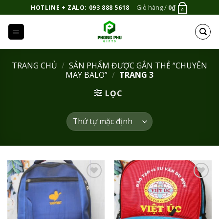
Bỏ
Giỏ hàng /
0
₫
HOTLINE + ZALO: 093 888 5618
0
qua
nội
dung
TRANG CHỦ
/
SẢN PHẨM ĐƯỢC GẮN THẺ “CHUYÊN
MAY BALO”
/
TRANG 3
LỌC
Add to
Add to
Wishlist
Wishlist