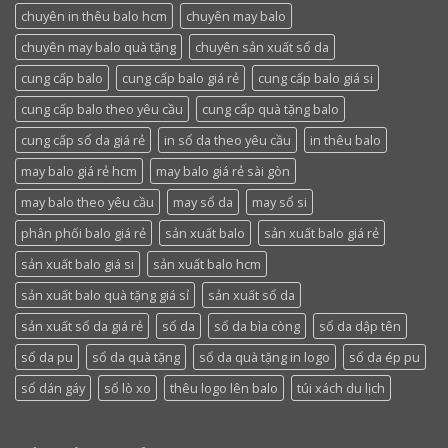
chuyên in thêu balo hcm
chuyên may balo
chuyên may balo quà tặng
chuyên sản xuất sổ da
cung cấp balo
cung cấp balo giá rẻ
cung cấp balo giá si
cung cấp balo theo yêu cầu
cung cấp quà tặng balo
cung cấp sổ da giá rẻ
in sổ da theo yêu cầu
in thêu balo
may balo giá rẻ hcm
may balo giá rẻ sài gòn
may balo theo yêu cầu
may sổ da
may sổ si
phân phối balo giá rẻ
sản xuất balo
sản xuất balo giá rẻ
sản xuất balo giá si
sản xuất balo hcm
sản xuất balo quà tặng giá sỉ
sản xuất sổ da
sản xuất sổ da giá rẻ
sổ da
sổ da bìa còng
sổ da dập tên
sổ da pu
sổ da quà tặng
sổ da quà tặng in logo
sổ da ép pu
sổ dán gáy
sổ lò xo
thêu logo lên balo
túi xách du lịch