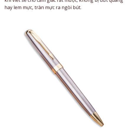
khi viết sẽ cho cảm giác rất mượt, không bị đứt quãng
hay lem mực, tràn mực ra ngòi bút.