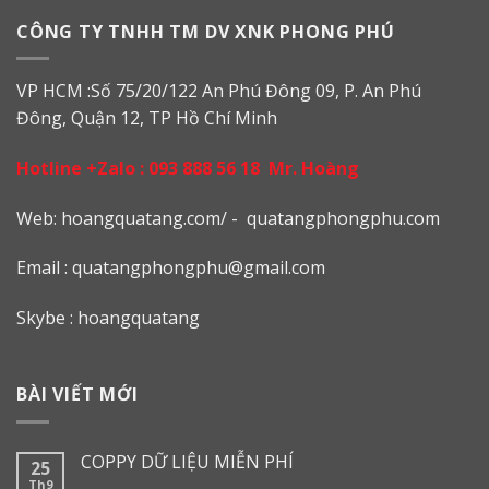
CÔNG TY TNHH TM DV XNK PHONG PHÚ
VP HCM :Số 75/20/122 An Phú Đông 09, P. An Phú
Đông, Quận 12, TP Hồ Chí Minh
Hotline +Zalo :
093 888 56 18
Mr. Hoàng
Web: h
oangquatang.com/
-
quatangphongphu.com
Email :
quatangphongphu@gmail.com
Skybe : hoangquatang
BÀI VIẾT MỚI
COPPY DỮ LIỆU MIỄN PHÍ
25
Th9