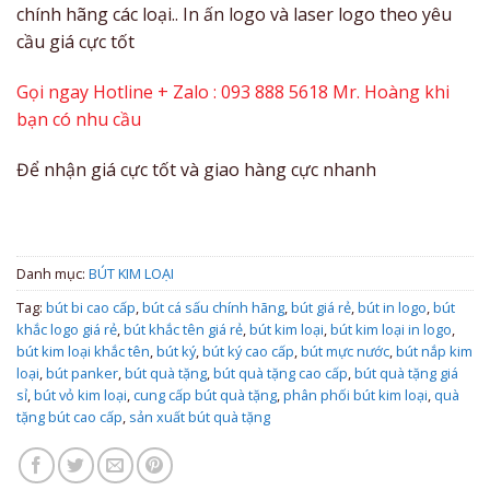
chính hãng các loại.. In ấn logo và laser logo theo yêu
cầu giá cực tốt
Gọi ngay Hotline + Zalo : 093 888 5618 Mr. Hoàng khi
bạn có nhu cầu
Để nhận giá cực tốt và giao hàng cực nhanh
Danh mục:
BÚT KIM LOẠI
Tag:
bút bi cao cấp
,
bút cá sấu chính hãng
,
bút giá rẻ
,
bút in logo
,
bút
khắc logo giá rẻ
,
bút khắc tên giá rẻ
,
bút kim loại
,
bút kim loại in logo
,
bút kim loại khắc tên
,
bút ký
,
bút ký cao cấp
,
bút mực nước
,
bút nắp kim
loại
,
bút panker
,
bút quà tặng
,
bút quà tặng cao cấp
,
bút quà tặng giá
sỉ
,
bút vỏ kim loại
,
cung cấp bút quà tặng
,
phân phối bút kim loại
,
quà
tặng bút cao cấp
,
sản xuất bút quà tặng