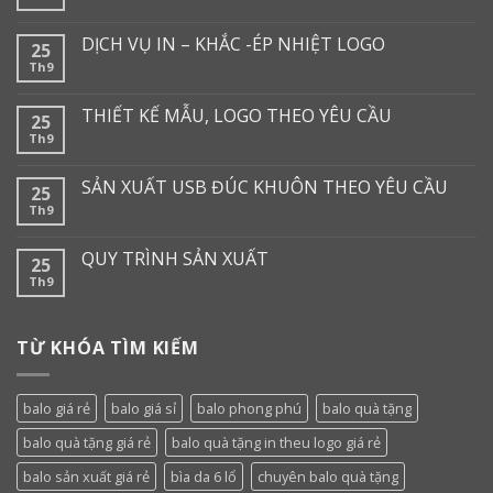
DỊCH VỤ IN – KHẮC -ÉP NHIỆT LOGO
25
Th9
THIẾT KẾ MẪU, LOGO THEO YÊU CẦU
25
Th9
SẢN XUẤT USB ĐÚC KHUÔN THEO YÊU CẦU
25
Th9
QUY TRÌNH SẢN XUẤT
25
Th9
TỪ KHÓA TÌM KIẾM
balo giá rẻ
balo giá sỉ
balo phong phú
balo quà tặng
balo quà tặng giá rẻ
balo quà tặng in theu logo giá rẻ
balo sản xuất giá rẻ
bìa da 6 lổ
chuyên balo quà tặng