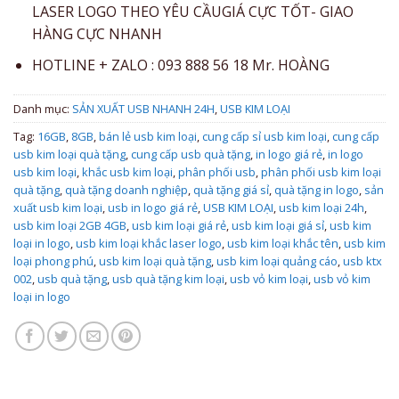
LASER LOGO THEO YÊU CẦUGIÁ CỰC TỐT- GIAO
HÀNG CỰC NHANH
HOTLINE + ZALO : 093 888 56 18 Mr. HOÀNG
Danh mục:
SẢN XUẤT USB NHANH 24H
,
USB KIM LOẠI
Tag:
16GB
,
8GB
,
bán lẻ usb kim loại
,
cung cấp sỉ usb kim loại
,
cung cấp
usb kim loại quà tặng
,
cung cấp usb quà tặng
,
in logo giá rẻ
,
in logo
usb kim loại
,
khắc usb kim loại
,
phân phối usb
,
phân phối usb kim loại
quà tặng
,
quà tặng doanh nghiệp
,
quà tặng giá sỉ
,
quà tặng in logo
,
sản
xuất usb kim loại
,
usb in logo giá rẻ
,
USB KIM LOẠI
,
usb kim loại 24h
,
usb kim loại 2GB 4GB
,
usb kim loại giá rẻ
,
usb kim loại giá sỉ
,
usb kim
loại in logo
,
usb kim loại khắc laser logo
,
usb kim loại khắc tên
,
usb kim
loại phong phú
,
usb kim loại quà tặng
,
usb kim loại quảng cáo
,
usb ktx
002
,
usb quà tặng
,
usb quà tặng kim loại
,
usb vỏ kim loại
,
usb vỏ kim
loại in logo