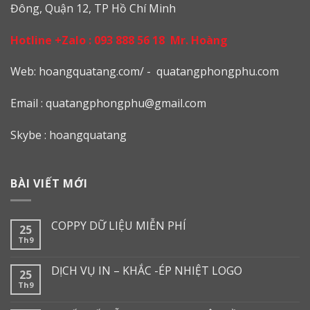
Đông, Quận 12, TP Hồ Chí Minh
Hotline +Zalo :
093 888 56 18
Mr. Hoàng
Web: h
oangquatang.com/
-
quatangphongphu.com
Email :
quatangphongphu@gmail.com
Skybe : hoangquatang
BÀI VIẾT MỚI
COPPY DỮ LIỆU MIỄN PHÍ
25
Th9
DỊCH VỤ IN – KHẮC -ÉP NHIỆT LOGO
25
Th9