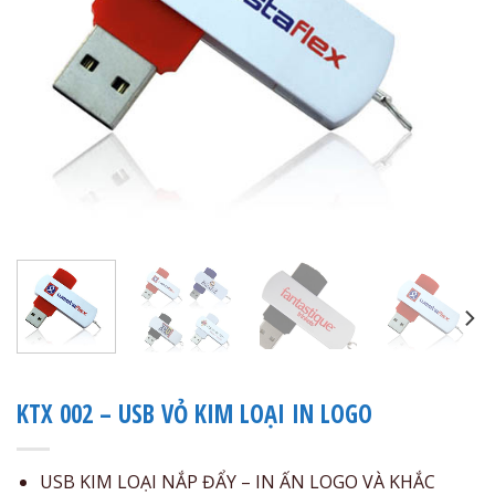
KTX 002 – USB VỎ KIM LOẠI IN LOGO
USB KIM LOẠI NẮP ĐẨY – IN ẤN LOGO VÀ KHẮC