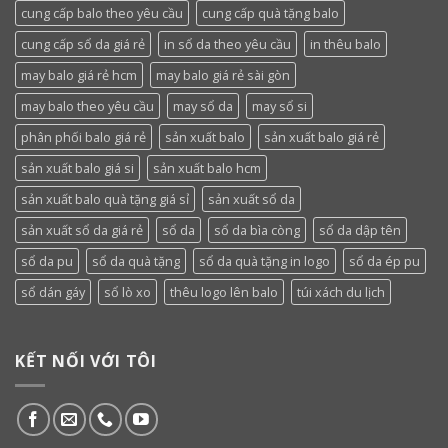
cung cấp balo theo yêu cầu
cung cấp quà tặng balo
cung cấp sổ da giá rẻ
in sổ da theo yêu cầu
in thêu balo
may balo giá rẻ hcm
may balo giá rẻ sài gòn
may balo theo yêu cầu
may sổ da
may sổ si
phân phối balo giá rẻ
sản xuất balo
sản xuất balo giá rẻ
sản xuất balo giá si
sản xuất balo hcm
sản xuất balo quà tặng giá sỉ
sản xuất sổ da
sản xuất sổ da giá rẻ
sổ da
sổ da bìa còng
sổ da dập tên
sổ da pu
sổ da quà tặng
sổ da quà tặng in logo
sổ da ép pu
sổ dán gáy
sổ lò xo
thêu logo lên balo
túi xách du lịch
KẾT NỐI VỚI TÔI