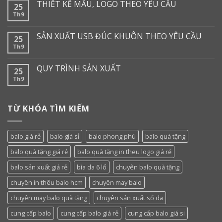
THIẾT KẾ MẪU, LOGO THEO YÊU CẦU
25
Th9
SẢN XUẤT USB ĐÚC KHUÔN THEO YÊU CẦU
25
Th9
QUY TRÌNH SẢN XUẤT
25
Th9
TỪ KHÓA TÌM KIẾM
balo giá rẻ
balo giá sỉ
balo phong phú
balo quà tặng
balo quà tặng giá rẻ
balo quà tặng in theu logo giá rẻ
balo sản xuất giá rẻ
bìa da 6 lổ
chuyên balo quà tặng
chuyên in thêu balo hcm
chuyên may balo
chuyên may balo quà tặng
chuyên sản xuất sổ da
cung cấp balo
cung cấp balo giá rẻ
cung cấp balo giá si