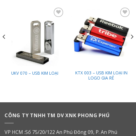
Add to
Add to
Wishlist
Wishlist
KTX 003 – USB KIM LOẠI IN
UKV 070 – USB KIM LOẠI
LOGO GIA RẺ
CÔNG TY TNHH TM DV XNK PHONG PHÚ
VP HCM :Số 75/20/122 An Phú Đông 09, P. An Phú