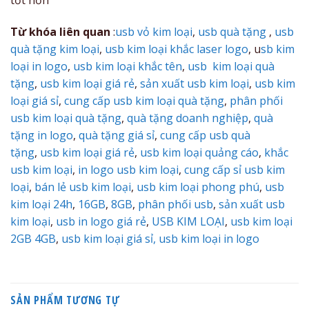
Từ khóa liên quan
:
usb vỏ kim loại
,
usb quà tặng
,
usb
quà tặng kim loại
,
usb kim loại khắc laser logo
, u
sb kim
loại in logo
,
usb kim loại khắc tên
,
usb kim loại quà
tặng
,
usb kim loại giá rẻ
,
sản xuất usb kim loại
,
usb kim
loại giá sỉ
,
cung cấp usb kim loại quà tặng
,
phân phối
usb kim loại quà tặng
,
quà tặng doanh nghiệp
,
quà
tặng in logo
,
quà tặng giá sỉ
,
cung cấp usb quà
tặng
,
usb kim loại giá rẻ
,
usb kim loại quảng cáo
,
khắc
usb kim loại
,
in logo usb kim loại
,
cung cấp sỉ usb kim
loại
,
bán lẻ usb kim loại
,
usb kim loại phong phú
,
usb
kim loại 24h
,
16GB
,
8GB
,
phân phối usb
,
sản xuất usb
kim loại
,
usb in logo giá rẻ
,
USB KIM LOẠI
,
usb kim loại
2GB 4GB
,
usb kim loại giá sỉ,
usb kim loại in logo
SẢN PHẨM TƯƠNG TỰ