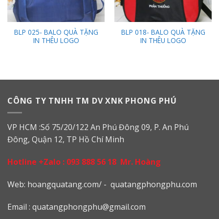
BLP 025- BALO QUÀ TẶNG
BLP 018- BALO QUÀ TẶNG
IN THÊU LOGO
IN THÊU LOGO
CÔNG TY TNHH TM DV XNK PHONG PHÚ
VP HCM :Số 75/20/122 An Phú Đông 09, P. An Phú
Đông, Quận 12, TP Hồ Chí Minh
Hotline +Zalo :
093 888 56 18
Mr. Hoàng
Web: h
oangquatang.com/
-
quatangphongphu.com
Email :
quatangphongphu@gmail.com