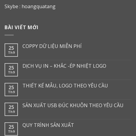
Skybe : hoangquatang
BÀI VIẾT MỚI
COPPY DỮ LIỆU MIỄN PHÍ
25
Th9
DỊCH VỤ IN – KHẮC -ÉP NHIỆT LOGO
25
Th9
THIẾT KẾ MẪU, LOGO THEO YÊU CẦU
25
Th9
SẢN XUẤT USB ĐÚC KHUÔN THEO YÊU CẦU
25
Th9
QUY TRÌNH SẢN XUẤT
25
Th9