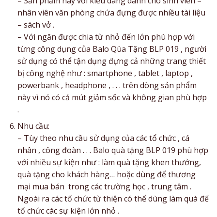
– Sản phẩm này với kiểu dáng dành cho sinh viên –
nhân viên văn phòng chứa đựng được nhiều tài liệu
– sách vở .
– Với ngăn được chia từ nhỏ đến lớn phù hợp với
từng công dụng của Balo Qùa Tặng BLP 019 , người
sử dụng có thể tận dụng đựng cả những trang thiết
bị công nghệ như : smartphone , tablet , laptop ,
powerbank , headphone , . . . trên dòng sản phẩm
này vì nó có cả mút giảm sốc và không gian phù hợp
.
Nhu cầu:
– Tùy theo nhu cầu sử dụng của các tổ chức , cá
nhân , công đoàn . . . Balo quà tặng BLP 019 phù hợp
với nhiều sự kiện như : làm quà tặng khen thưởng,
quà tặng cho khách hàng… hoặc dùng để thương
mại mua bán trong các trường học , trung tâm .
Ngoài ra các tổ chức từ thiện có thể dùng làm quà để
tổ chức các sự kiện lớn nhỏ .