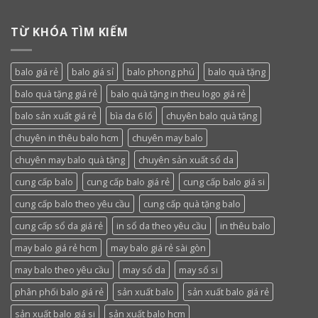
TỪ KHÓA TÌM KIẾM
balo giá rẻ
balo giá sỉ
balo phong phú
balo quà tặng
balo quà tặng giá rẻ
balo quà tặng in theu logo giá rẻ
balo sản xuất giá rẻ
bìa da 6 lổ
chuyên balo quà tặng
chuyên in thêu balo hcm
chuyên may balo
chuyên may balo quà tặng
chuyên sản xuất sổ da
cung cấp balo
cung cấp balo giá rẻ
cung cấp balo giá si
cung cấp balo theo yêu cầu
cung cấp quà tặng balo
cung cấp sổ da giá rẻ
in sổ da theo yêu cầu
in thêu balo
may balo giá rẻ hcm
may balo giá rẻ sài gòn
may balo theo yêu cầu
may sổ da
may sổ si
phân phối balo giá rẻ
sản xuất balo
sản xuất balo giá rẻ
sản xuất balo giá si
sản xuất balo hcm