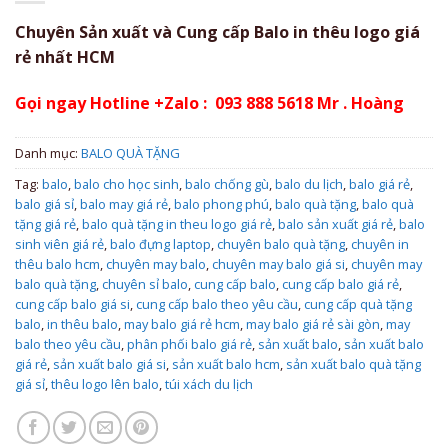
Chuyên Sản xuất và Cung cấp Balo in thêu logo giá
rẻ nhất HCM
Gọi ngay Hotline +Zalo : 093 888 5618 Mr . Hoàng
Danh mục:
BALO QUÀ TẶNG
Tag:
balo
,
balo cho học sinh
,
balo chống gù
,
balo du lịch
,
balo giá rẻ
,
balo giá sỉ
,
balo may giá rẻ
,
balo phong phú
,
balo quà tặng
,
balo quà
tặng giá rẻ
,
balo quà tặng in theu logo giá rẻ
,
balo sản xuất giá rẻ
,
balo
sinh viên giá rẻ
,
balo đựng laptop
,
chuyên balo quà tặng
,
chuyên in
thêu balo hcm
,
chuyên may balo
,
chuyên may balo giá si
,
chuyên may
balo quà tặng
,
chuyên sỉ balo
,
cung cấp balo
,
cung cấp balo giá rẻ
,
cung cấp balo giá si
,
cung cấp balo theo yêu cầu
,
cung cấp quà tặng
balo
,
in thêu balo
,
may balo giá rẻ hcm
,
may balo giá rẻ sài gòn
,
may
balo theo yêu cầu
,
phân phối balo giá rẻ
,
sản xuất balo
,
sản xuất balo
giá rẻ
,
sản xuất balo giá si
,
sản xuất balo hcm
,
sản xuất balo quà tặng
giá sỉ
,
thêu logo lên balo
,
túi xách du lịch