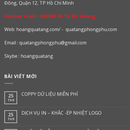
Đông, Quận 12, TP Hồ Chí Minh
Hotline +Zalo :
093 888 56 18
Mr. Hoàng
Web: h
oangquatang.com/
-
quatangphongphu.com
Email :
quatangphongphu@gmail.com
Skybe : hoangquatang
BÀI VIẾT MỚI
COPPY DỮ LIỆU MIỄN PHÍ
25
Th9
DỊCH VỤ IN – KHẮC -ÉP NHIỆT LOGO
25
Th9