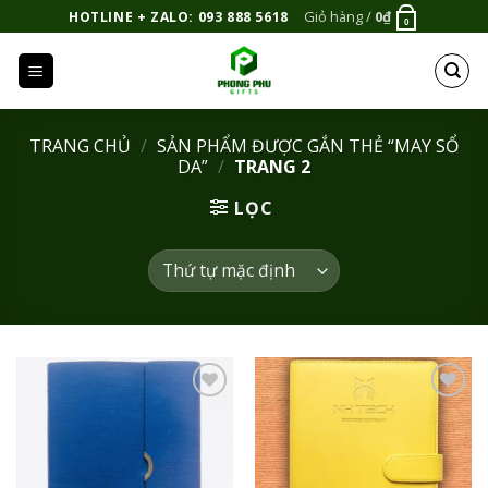
Bỏ
Giỏ hàng /
0
₫
HOTLINE + ZALO: 093 888 5618
0
qua
nội
dung
TRANG CHỦ
/
SẢN PHẨM ĐƯỢC GẮN THẺ “MAY SỔ
DA”
/
TRANG 2
LỌC
Add to
Add to
Wishlist
Wishlist