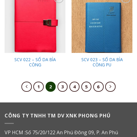
Add to
Add to
Wishlist
Wishlist
SCV 022 – SỔ DA BÌA
SCV 023 – SỔ DA BÌA
CÒNG
CÒNG PU
1
2
3
4
5
6
CÔNG TY TNHH TM DV XNK PHONG PHÚ
VP HCM :Số 75/20/122 An Phú Đông 09, P. An Phú