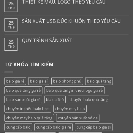
THIẾT KẾ MẪU, LOGO THEO YÊU CẦU
25
Th9
SẢN XUẤT USB ĐÚC KHUÔN THEO YÊU CẦU
25
Th9
QUY TRÌNH SẢN XUẤT
25
Th9
TỪ KHÓA TÌM KIẾM
balo giá rẻ
balo giá sỉ
balo phong phú
balo quà tặng
balo quà tặng giá rẻ
balo quà tặng in theu logo giá rẻ
balo sản xuất giá rẻ
bìa da 6 lổ
chuyên balo quà tặng
chuyên in thêu balo hcm
chuyên may balo
chuyên may balo quà tặng
chuyên sản xuất sổ da
cung cấp balo
cung cấp balo giá rẻ
cung cấp balo giá si