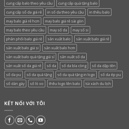
cung cấp balo theo yêu cầu
cung cấp quà tặng balo
cung cấp sổ da giá rẻ
in sổ da theo yêu cầu
in thêu balo
may balo giá rẻ hcm
may balo giá rẻ sài gòn
may balo theo yêu cầu
may sổ da
may sổ si
phân phối balo giá rẻ
sản xuất balo
sản xuất balo giá rẻ
sản xuất balo giá si
sản xuất balo hcm
sản xuất balo quà tặng giá sỉ
sản xuất sổ da
sản xuất sổ da giá rẻ
sổ da
sổ da bìa còng
sổ da dập tên
sổ da pu
sổ da quà tặng
sổ da quà tặng in logo
sổ da ép pu
sổ dán gáy
sổ lò xo
thêu logo lên balo
túi xách du lịch
KẾT NỐI VỚI TÔI